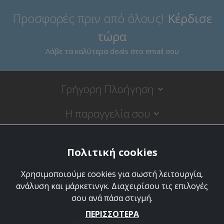
Προσφορές πριν από όλους!
Κέρδισε
τώρα
Λάβε τα καλύτερα deals στο email σου
Γρήγορη Πλοήγηση
Η παραγγελία σου
Νομικές Πληροφορίες
Πολιτική cookies
VBstore
Χρησιμοποιούμε cookies για σωστή λειτουργία,
Κύπρου 9, 18120 Κορυδαλλός
ανάλυση και μάρκετινγκ. Διαχειρίσου τις επιλογές
σου ανά πάσα στιγμή.
210 497 7733
ΠΕΡΙΣΣΟΤΕΡΑ
Δευτέρα έως Παρασκευή: