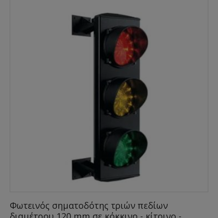
Φωτεινός σηματοδότης τριών πεδίων
διαμέτρου 120 mm σε κόκκινο - κίτρινο -