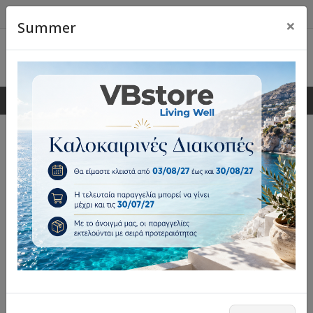
×
Summer
0
0
Φωτεινοί Σηματοδότες Parking
& Κυκλοφορίας
VBstore · Living Well
Ανακάλυψε φωτεινούς σηματοδότες parking και
κυκλοφορίας για καλύτερη οπτική προειδοποίηση, έλεγχο