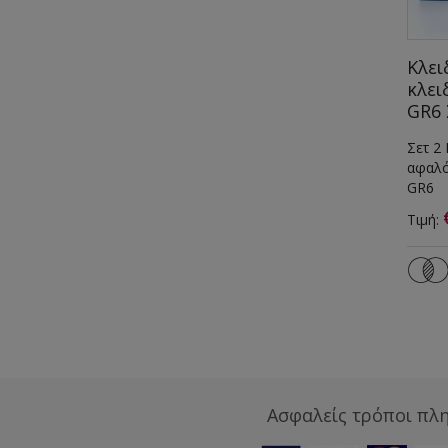
Κλει
κλει
GR6 
Σετ 2
αφαλό
GR6
Τιμή:
Ασφαλείς τρόποι πλ