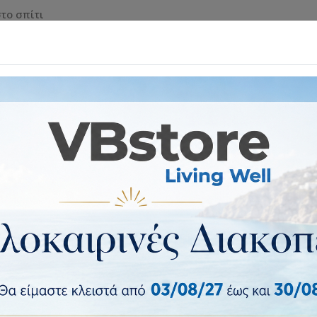
το σπίτι
 & ΡΟΛΑ ΑΣΦΑΛΕΙΑΣ
ΕΠΙΠΛΑ & ΕΙΔΗ ΣΠΙΤΙΟΥ
ΕΙΔ
ΙΝΗΣΗΣ
Ανταλλακτικά & Εξαρτήματα Γκαραζόπορτας & Ρολώ
αραζόπορτας
χειροκίνητη απελευθέρωση του μοτέρ σε περίπτωση ανάγκης ή 
μηση: