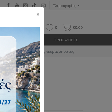
Πληροφορίες
×
0
0
€
0,00
Η ΕΞΩΤΕΡΙΚΟΥ ΧΩΡΟΥ
ΠΡΟΣΦΟΡΕΣ
ν
Κλειδιά απασφάλισης γκαραζόπορτας
βλάβης.