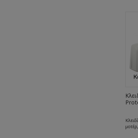
Κλει
Prot
Κλειδ
μοτέρ,