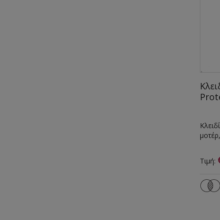
Κλει
Prot
Κλειδ
μοτέρ,
Τιμή: