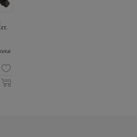
ι
ετ.
rital