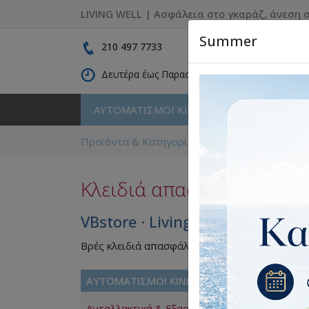
LIVING WELL | Ασφάλεια στο γκαράζ, άνεση σ
Summer
210 497 7733
Δευτέρα έως Παρασκευή: 09:00 - 16:30
ΑΥΤΟΜΑΤΙΣΜΟΙ ΚΙΝΗΣΗΣ
ΚΑΓΚΕΛΑ
Προϊόντα & Κατηγορίες
ΑΥΤΟΜΑΤΙΣΜΟΙ Κ
Κλειδιά απασφάλισης γκ
VBstore · Living Well
Βρές κλειδιά απασφάλισης γκαραζόπορτας για 
ΑΥΤΟΜΑΤΙΣΜΟΙ ΚΙΝΗΣΗΣ
Ταξινό
Ανταλλακτικά & Εξαρτήματα