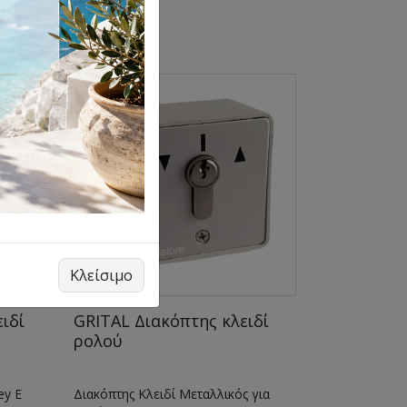
Κλείσιμο
ιδί
GRITAL Διακόπτης κλειδί
ρολού
ey E
Διακόπτης Κλειδί Μεταλλικός για