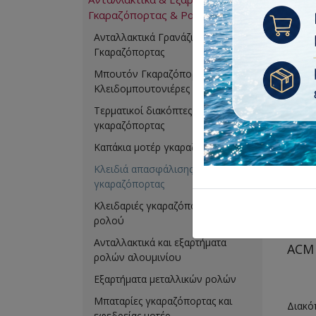
Γκαραζόπορτας & Ρολών
Εγγραφ
Ανταλλακτικά Γρανάζια για Μοτέρ
Γκαραζόπορτας
Μπουτόν Γκαραζόπορτας και
Κλειδομπουτονιέρες
Τερματικοί διακόπτες μοτέρ
γκαραζόπορτας
Καπάκια μοτέρ γκαραζόπορτας
Κλειδιά απασφάλισης
γκαραζόπορτας
Κλειδαριές γκαραζόπορτας και
ρολού
Ανταλλακτικά και εξαρτήματα
ACM 
ρολών αλουμινίου
Εξαρτήματα μεταλλικών ρολών
Μπαταρίες γκαραζόπορτας και
Διακό
εφεδρείας μοτέρ