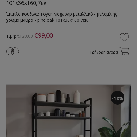
101x36x160,7εκ.
Έπιπλο κουζίνας Foyer Megapap μεταλλικό - μελαμίνης
χρώμα μαύρο - pine oak 101x36x160,7εκ.
€99,00
Τιμή:
€120,00
Γρήγορη αγορά
-18%