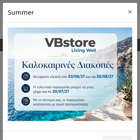
×
Summer
0
0
Έπιπλα Κουζίνας & Τραπεζαρίας
VBstore · Living Well
Έπιπλα κουζίνας και τραπεζαρίας, τραπέζια, καρέκλες, σετ
τραπεζαρίας, μπλοκ κουζίνας, πολυθρόνες τραπεζαρίας
και επαγγελματικά έπιπλα.
Επέλεξε φίλτρα
Ταξινόμηση: