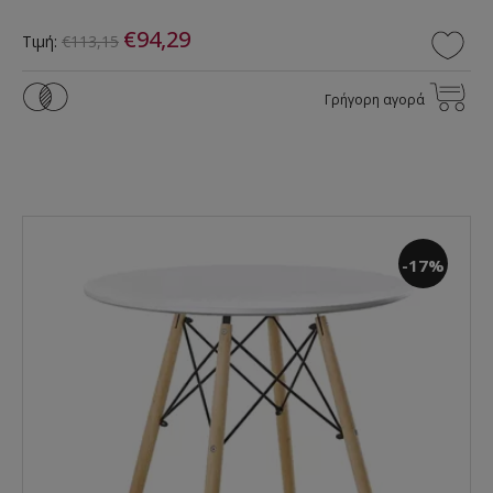
€94,29
Τιμή:
€113,15
Γρήγορη αγορά
-17%