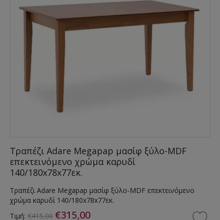
Τραπέζι Adare Megapap μασίφ ξύλο-MDF
επεκτεινόμενο χρώμα καρυδί
140/180x78x77εκ.
Τραπέζι Adare Megapap μασίφ ξύλο-MDF επεκτεινόμενο
χρώμα καρυδί 140/180x78x77εκ.
€315,00
Τιμή:
€415,00