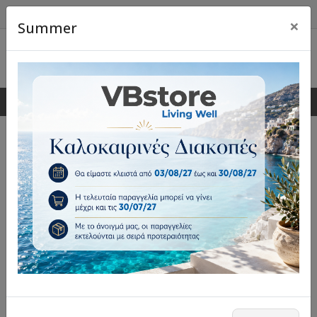
×
Summer
0
0
Τραπέζια
Mοναδική ποικιλία και υψηλή ποιότητα κατασκευής
σε τραπέζια σαλονιού και κουζίνας, επεκτεινόμενα,
ξύλινα, μελαμίνης και μεταλλικά.
Επέλεξε φίλτρα
Ταξινόμηση: