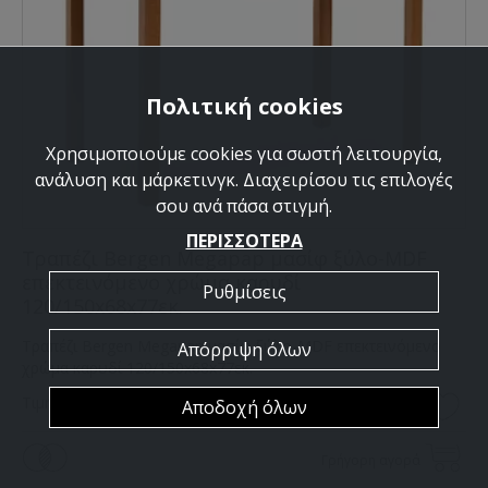
Πολιτική cookies
Χρησιμοποιούμε cookies για σωστή λειτουργία,
ανάλυση και μάρκετινγκ. Διαχειρίσου τις επιλογές
σου ανά πάσα στιγμή.
ΠΕΡΙΣΣΟΤΕΡΑ
Τραπέζι Bergen Megapap μασίφ ξύλο-MDF
επεκτεινόμενο χρώμα καρυδί
Ρυθμίσεις
120/150x68x77εκ.
Τραπέζι Bergen Megapap μασίφ ξύλο-MDF επεκτεινόμενο
Απόρριψη όλων
χρώμα καρυδί 120/150x68x77εκ.
€195,00
Τιμή:
€260,00
Αποδοχή όλων
Γρήγορη αγορά