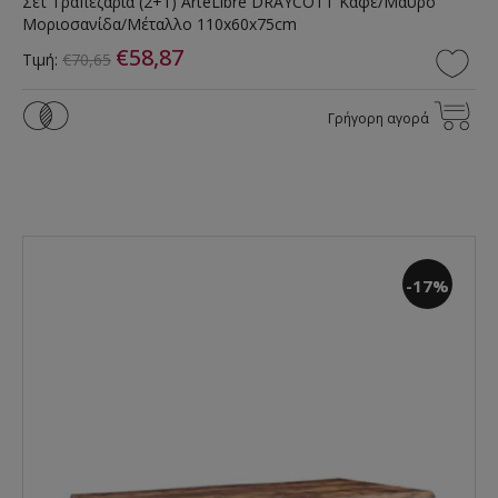
Σετ Τραπεζαρία (2+1) ArteLibre DRAYCOTT Καφέ/Μαύρο
Μοριοσανίδα/Μέταλλο 110x60x75cm
€58,87
Τιμή:
€70,65
Γρήγορη αγορά
-17%