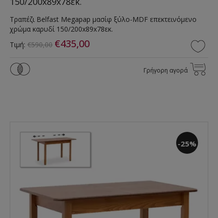
150/200x89x78εκ.
Τραπέζι Belfast Megapap μασίφ ξύλο-MDF επεκτεινόμενο
χρώμα καρυδί 150/200x89x78εκ.
€435,00
Τιμή:
€590,00
Γρήγορη αγορά
-25%