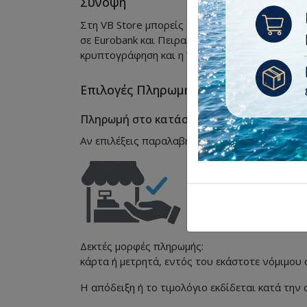
Σύνοψη
Στη VB Store μπορείς να πληρώσεις με πιστωτ
σε Eurobank και Πειραιώς, με αντικαταβολή ό
κρυπτογράφηση και η VB Store δεν αποθηκεύει
Επιλογές Πληρωμής
Πληρωμή στο κατάστημα
Αν επιλέξεις παραλαβή από το κατάστημα, μπο
Δεκτές μορφές πληρωμής:
κάρτα ή μετρητά, εντός του εκάστοτε νόμιμου
Η απόδειξη ή το τιμολόγιο εκδίδεται κατά την