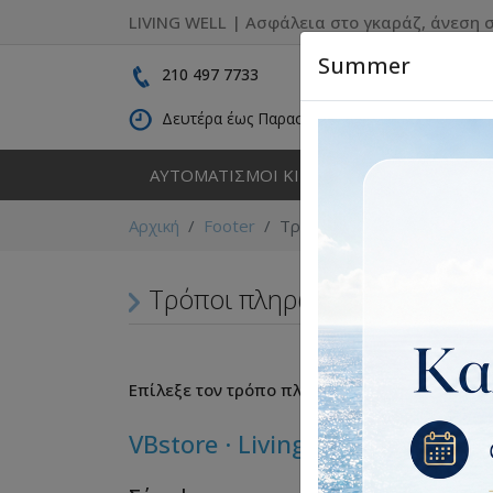
LIVING WELL | Ασφάλεια στο γκαράζ, άνεση σ
Summer
210 497 7733
Δευτέρα έως Παρασκευή: 09:00 - 16:30
ΑΥΤΟΜΑΤΙΣΜΟΙ ΚΙΝΗΣΗΣ
ΚΑΓΚΕΛΑ
Αρχική
Footer
Τρόποι πληρωμής
Τρόποι πληρωμής
Επίλεξε τον τρόπο πληρωμής που σε εξυπηρε
VBstore · Living Well