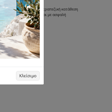
ζας Πειραιώς, με IRIS ή τραπεζική κατάθεση
αλλαγές πραγματοποιούνται με ασφαλή
Κλείσιμο