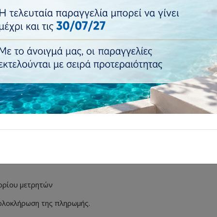
ική ή χρεωστική κάρτα μέσω ασφαλούς περιβάλλοντος της Τράπε
που υποστηρίζεται, ή με πληρωμή στο κατάστημα. Οι online συν
 στοιχεία καρτών.
ρείς να εξοφλήσεις την παραγγελία σου επιτόπου.
 ορίου μετρητών
 ολοκλήρωση της πληρωμής.