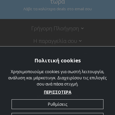
τώρα
Λάβε τα καλύτερα deals στο email σου
Γρήγορη Πλοήγηση
Η παραγγελία σου
Νομικές Πληροφορίες
Πολιτική cookies
VBstore
Χρησιμοποιούμε cookies για σωστή λειτουργία,
Κύπρου 9, 18120 Κορυδαλλός
ανάλυση και μάρκετινγκ. Διαχειρίσου τις επιλογές
σου ανά πάσα στιγμή.
210 497 7733
ΠΕΡΙΣΣΟΤΕΡΑ
Δευτέρα έως Παρασκευή:
09:00 - 16:30
Ρυθμίσεις
info@vbstore.gr