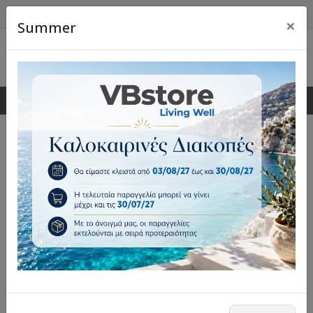
×
Summer
0
0
Κιόσκια κήπου
Μοναδική ποικιλία και υψηλή ποιότητα
κατασκευής κιόσκια κήπου για κάθε οικιακό και
επαγγελματικό χώρο.
Επέλεξε φίλτρα
Ταξινόμηση: