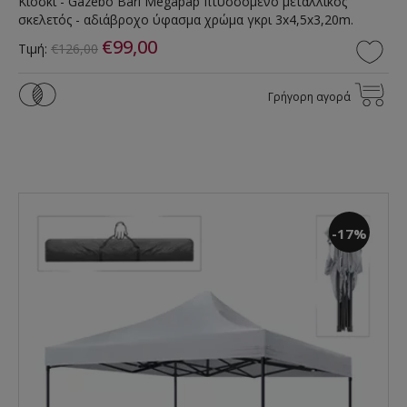
Κιόσκι - Gazebo Bari Megapap πτυσσόμενο μεταλλικός
σκελετός - αδιάβροχο ύφασμα χρώμα γκρι 3x4,5x3,20m.
€99,00
Τιμή:
€126,00
Γρήγορη αγορά
-17%