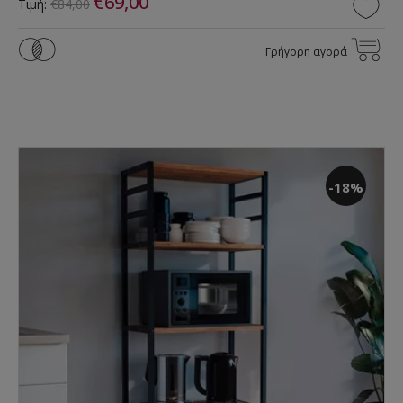
€69,00
Τιμή:
€84,00
Γρήγορη αγορά
-18%