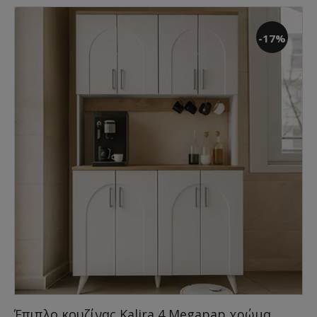
-17%
Έπιπλο κουζίνας Kalira 4 Megapap χρώμα