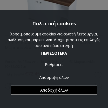
Πολιτική cookies
Χρησιμοποιούμε cookies για σωστή λειτουργία,
ανάλυση και μάρκετινγκ. Διαχειρίσου τις επιλογές
Έπιπλο Εισόδου ArteLibre FURAHA Καρυδί
σου ανά πάσα στιγμή.
Μοριοσανίδα 90x33x52.2cm
ΠΕΡΙΣΣΟΤΕΡΑ
Έπιπλο Εισόδου ArteLibre FURAHA Καρυδί Μοριοσανίδα
Ρυθμίσεις
90x33x52.2cm
€72,45
Τιμή:
€86,94
Απόρριψη όλων
Γρήγορη αγορά
Αποδοχή όλων