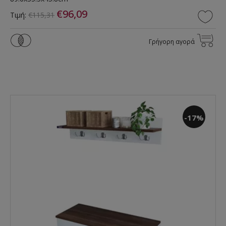
€96,09
Τιμή:
€115,31
Γρήγορη αγορά
-17%