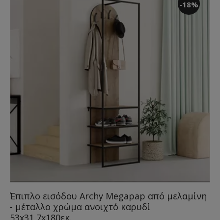
-18%
Έπιπλο εισόδου Archy Megapap από μελαμίνη
- μέταλλο χρώμα ανοιχτό καρυδί
53x31,7x180εκ.