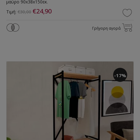
μαύρο 90x38x150εκ.
€24,90
Τιμή:
€30,00
Γρήγορη αγορά
-17%