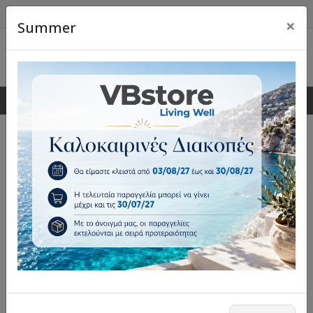
×
Summer
0
0
Είδη εισόδου
Επέλεξε φίλτρα
Ταξινόμηση:
Εγγραφές 1 - 12 από 347