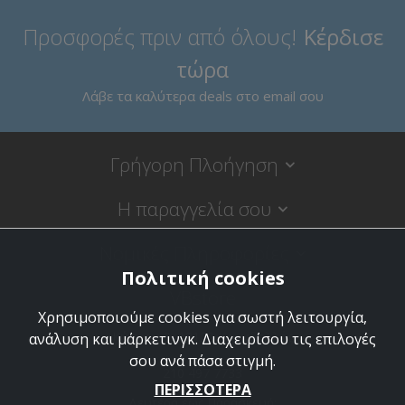
Προσφορές πριν από όλους!
Κέρδισε
τώρα
Λάβε τα καλύτερα deals στο email σου
Γρήγορη Πλοήγηση
Η παραγγελία σου
Νομικές Πληροφορίες
Πολιτική cookies
VBstore
Χρησιμοποιούμε cookies για σωστή λειτουργία,
Κύπρου 9, 18120 Κορυδαλλός
ανάλυση και μάρκετινγκ. Διαχειρίσου τις επιλογές
σου ανά πάσα στιγμή.
210 497 7733
ΠΕΡΙΣΣΟΤΕΡΑ
Δευτέρα έως Παρασκευή: