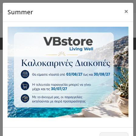
×
Summer
0
0
Κουτιά μπιζουτιέρες
Επέλεξε φίλτρα
Ταξινόμηση:
Εγγραφές 1 - 1 από 1