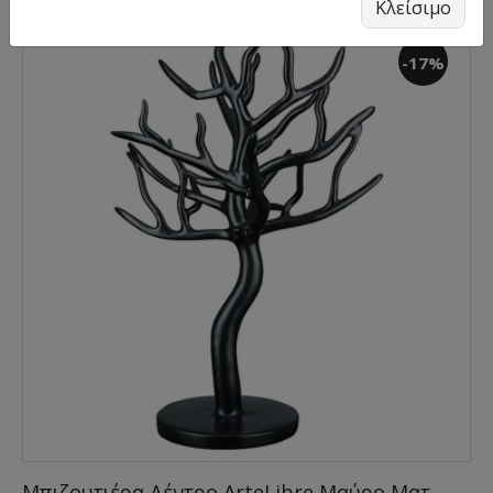
Κλείσιμο
-17%
Μπιζουτιέρα Δέντρο ArteLibre Μαύρο Ματ