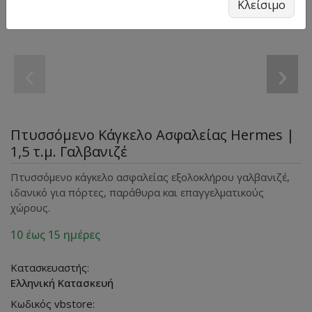
Κλείσιμο
‹
›
Πτυσσόμενο Κάγκελο Ασφαλείας Hermes |
1,5 τ.μ. Γαλβανιζέ
Πτυσσόμενο κάγκελο ασφαλείας εξολοκλήρου γαλβανιζέ,
ιδανικό για πόρτες, παράθυρα και επαγγελματικούς
χώρους.
10 έως 15 ημέρες
Κατασκευαστής:
Ελληνική Κατασκευή
Κωδικός vbstore: