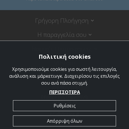
Γρήγορη Πλοήγηση
Η παραγγελία σου
Νομικές Πληροφορίες
Πολιτική cookies
VBstore
Χρησιμοποιούμε cookies για σωστή λειτουργία,
Κύπρου 9, 18120 Κορυδαλλός
ανάλυση και μάρκετινγκ. Διαχειρίσου τις επιλογές
σου ανά πάσα στιγμή.
210 497 7733
ΠΕΡΙΣΣΟΤΕΡΑ
Δευτέρα έως Παρασκευή:
09:00 - 16:30
Ρυθμίσεις
info@vbstore.gr
Απόρριψη όλων