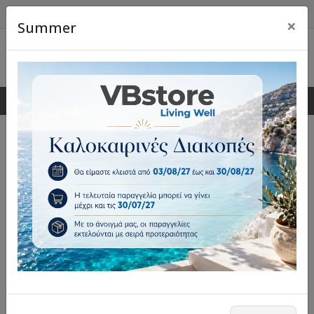
×
Summer
0
0