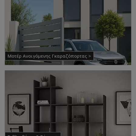
Μοτέρ Ανοιγόμενης Γκαραζόπορτας >