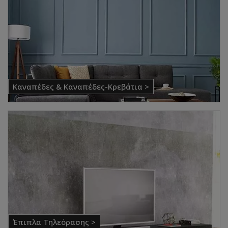
Καναπέδες & Καναπέδες-Κρεβάτια >
Έπιπλα Τηλεόρασης >