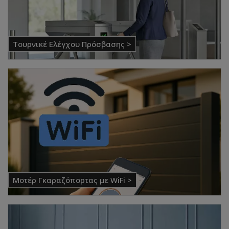
Τουρνικέ Ελέγχου Πρόσβασης >
Μοτέρ Γκαραζόπορτας με WiFi >