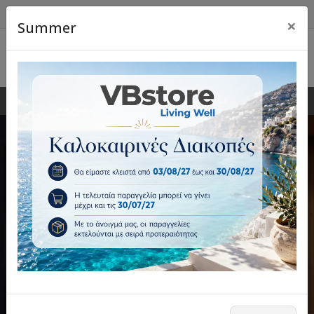
×
Summer
0
0
Αυτοματισμοί & Πρόσβαση
Σπίτι & Living
Έπιπλα, φωτισμός και επιλεγμένα είδη σπιτιού για
Μοτέρ γκαραζόπορτας, μπάρες, πλακέτες,
τηλεχειριστήρια και λύσεις ελέγχου πρόσβασης.
λειτουργικό και όμορφο χώρο.