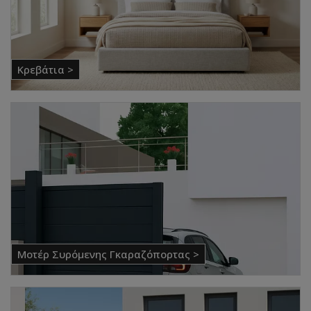
Κρεβάτια >
Μοτέρ Συρόμενης Γκαραζόπορτας >