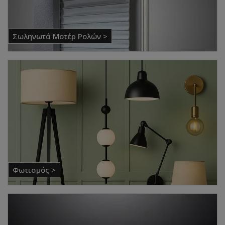
Σωληνωτά Μοτέρ Ρολών >
Φωτισμός >