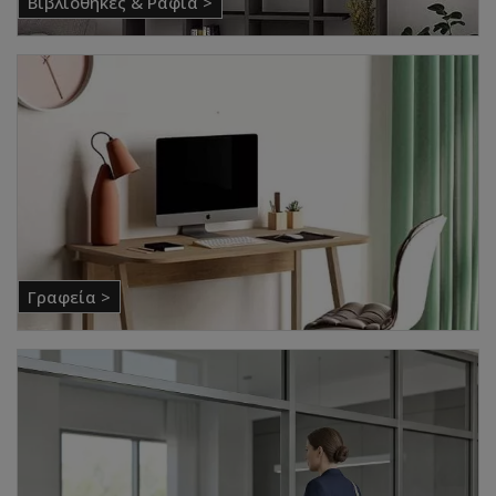
Βιβλιοθήκες & Ράφια >
Γραφεία >