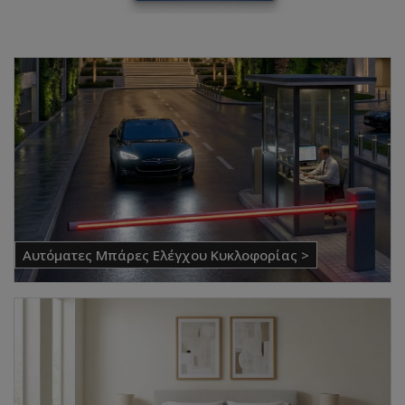
Αυτόματες Μπάρες Ελέγχου Κυκλοφορίας >