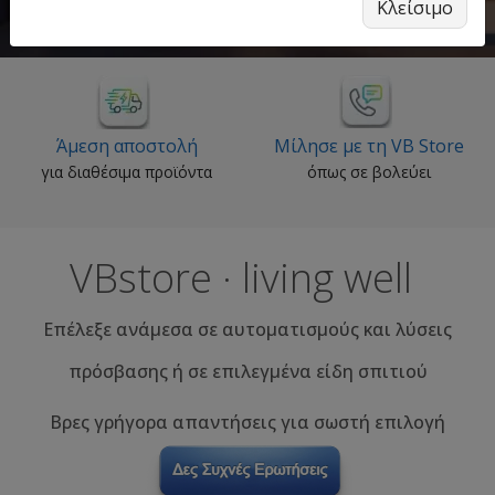
Κλείσιμο
Μίλησε με τη VB Store
Προσφορές
όπως σε βολεύει
δες όλες τις προσφορές
VBstore · living well
Επέλεξε ανάμεσα σε αυτοματισμούς και λύσεις
πρόσβασης ή σε επιλεγμένα είδη σπιτιού
Βρες γρήγορα απαντήσεις για σωστή επιλογή