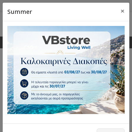
×
Summer
0
0
Πλακέτες Γκαραζόπορτας &
Ρολών