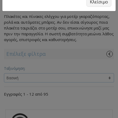
Κλείσιμο
VBstore · Living Well
Πλακέτες και πίνακες ελέγχου για μοτέρ γκαραζόπορτας,
ρολά και αυτόματες μπάρες. Αν δεν είσαι σίγουρος ποια
πλακέτα ταιριάζει στο μοτέρ σου, επικοινώνησε μαζί μας
πριν την παραγγελία. Η σωστή συμβατότητα μειώνει λάθος
αγορές, επιστροφές και καθυστερήσεις.
Επέλεξε φίλτρα
Ταξινόμηση:
Εγγραφές 1 - 12 από 95