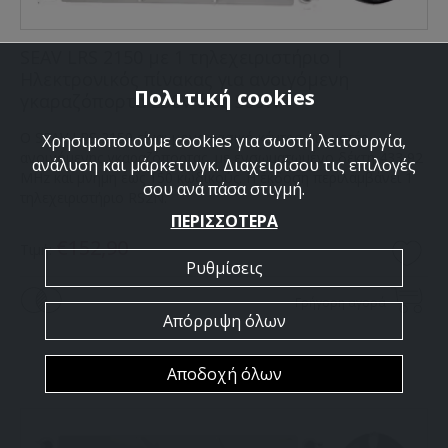
SEAV LRS 2150 με 1 τηλεχειριστήριο |
Ηλεκτρονικός πίνακας για ανοιγόμενη
Πολιτική cookies
γκαραζόπορτα 230V έως 500W
Ο SEAV LRS 2150 είναι μονοφασικό κέντρο για μοτέρ
Χρησιμοποιούμε cookies για σωστή λειτουργία,
ανοιγόμενης γκαραζόπορτας, με ενσωματωμένο δέκτη 433,92
ανάλυση και μάρκετινγκ. Διαχειρίσου τις επιλογές
MHz και μνήμη έως 150 κωδικούς. Η έκδοση περιλαμβάνει 1
σου ανά πάσα στιγμή.
τηλεχειριστήριο RS2N.
ΠΕΡΙΣΣΟΤΕΡΑ
€152,90
Τιμή:
Ρυθμίσεις
Γρήγορη αγορά
Απόρριψη όλων
Αποδοχή όλων