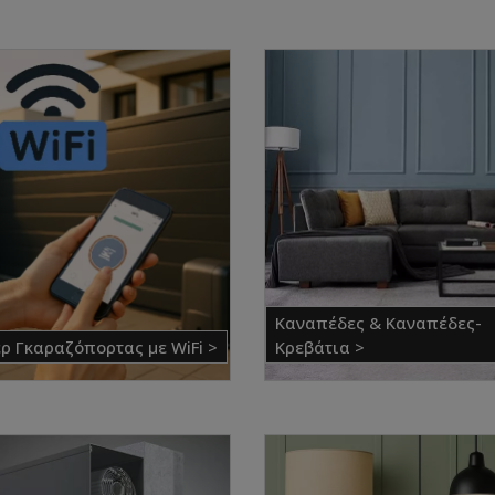
Καναπέδες & Καναπέδες-
ρ Γκαραζόπορτας με WiFi >
Κρεβάτια >