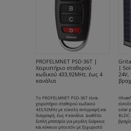
00 |
PROFELMNET PSD-36T |
Grit
Χειριστήριο σταθερού
| So
V έως 400
κωδικού 433,92MHz, έως 4
24V,
κανάλια
βραχ
ς
Το PROFELMNET PSD-36T είναι
Ηλιακή
imos BT-B400
χειριστήριο σταθερού κωδικού
είσοδο
ιλά, με
433,92MHz με εύκολη αντιγραφή και
solar 
ι λύση για
διαγραφή, έως 4 κανάλια. Διαθέτει
BLDC 
Deimos BT-
διπλή μπαταρία για μεγάλη διάρκεια
βραχίο
ρη έκδοση του
και κόκκινο μπουτόν με ξεχωριστό