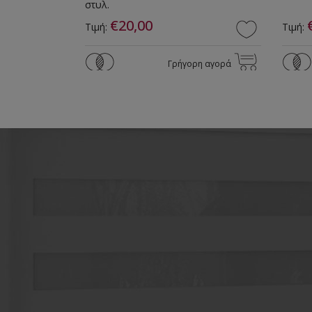
στυλ.
€20,00
Τιμή:
Τιμή:
ρη αγορά
Γρήγορη αγορά