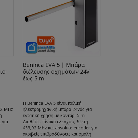
Beninca EVA 5 | Μπάρα
Seav Be H
ιο
διέλευσης οχημάτων 24V
Τηλεχειρι
έως 5 m
Γκαραζόπο
Κωδικού μ
433.92MHz
Η Beninca EVA 5 είναι Ιταλική
Χειριστήριο 
92 MHz
ηλεκτρομηχανική μπάρα 24Vdc για
κωδικού 433
ή
εντατική χρήση με κοντάρι 5 m.
 για
Διαθέτει, πίνακα ελέγχου, δέκτη
433,92 MHz και absolute encoder για
ακριβείς επιβραδύνσεις και ομαλή