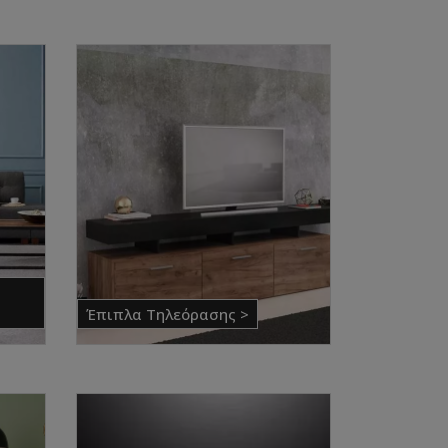
Έπιπλα Τηλεόρασης >