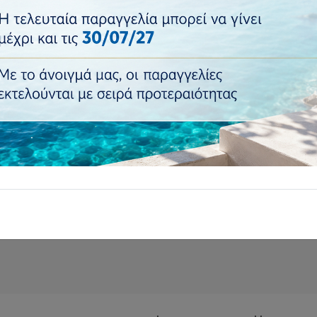
 Living
λεγμένα είδη σπιτιού για
ι όμορφο χώρο.
Ασφαλείς πληρ
Προσφορές
σε προστατευμένο
δες όλες τις προσφορές
περιβάλλον