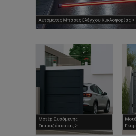
Αυτόματες Μπάρες Ελέγχου Κυκλοφορίας >
Μοτέρ Συρόμενης
Μοτέ
Γκαραζόπορτας >
Γκαρ