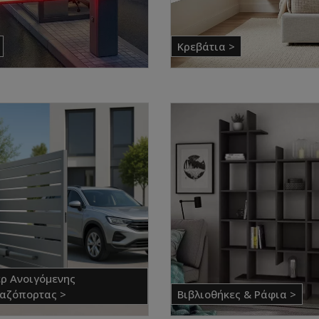
Κρεβάτια >
ρ Ανοιγόμενης
αζόπορτας >
Βιβλιοθήκες & Ράφια >