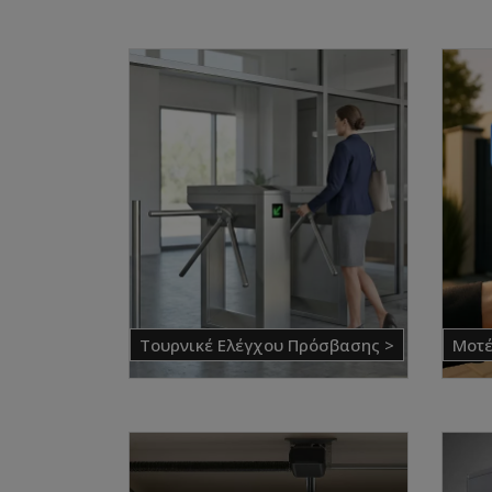
Τουρνικέ Ελέγχου Πρόσβασης >
Μοτέ