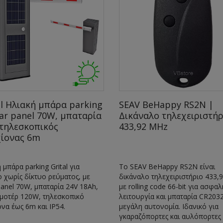
al Ηλιακή μπάρα parking
SEAV BeHappy RS2N |
lar panel 70W, μπαταρία
Δικάναλο τηλεχειριστήρ
 τηλεσκοπικός
433,92 MHz
ίονας 6m
 μπάρα parking Grital για
Το SEAV BeHappy RS2N είναι
 χωρίς δίκτυο ρεύματος, με
δικάναλο τηλεχειριστήριο 433,
panel 70W, μπαταρία 24V 18Ah,
με rolling code 66-bit για ασφαλ
μοτέρ 120W, τηλεσκοπικό
λειτουργία και μπαταρία CR2032
να έως 6m και IP54.
μεγάλη αυτονομία. Ιδανικό για
γκαραζόπορτες και αυλόπορτες