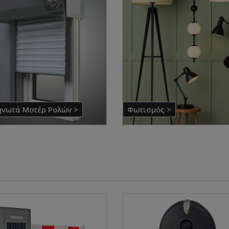
νωτά Μοτέρ Ρολών >
Φωτισμός >