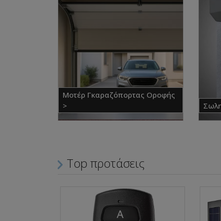
Μοτέρ Γκαραζόπορτας Οροφής
>
Σωλη
Top προτάσεις