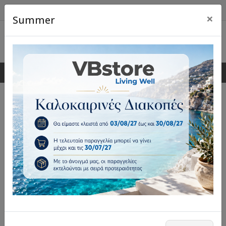
×
Summer
0
0