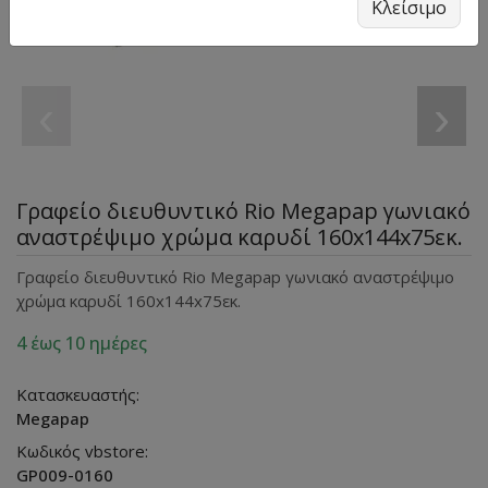
Κλείσιμο
‹
›
Γραφείο διευθυντικό Rio Megapap γωνιακό
αναστρέψιμο χρώμα καρυδί 160x144x75εκ.
Γραφείο διευθυντικό Rio Megapap γωνιακό αναστρέψιμο
χρώμα καρυδί 160x144x75εκ.
4 έως 10 ημέρες
Κατασκευαστής:
Megapap
Κωδικός vbstore:
GP009-0160