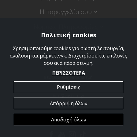
Η παραγγελία σου
Νομικές Πληροφορίες
Πολιτική cookies
VBstore
Χρησιμοποιούμε cookies για σωστή λειτουργία,
Κύπρου 9, 18120 Κορυδαλλός
ανάλυση και μάρκετινγκ. Διαχειρίσου τις επιλογές
σου ανά πάσα στιγμή.
210 497 7733
ΠΕΡΙΣΣΟΤΕΡΑ
Δευτέρα έως Παρασκευή:
09:00 - 16:30
Ρυθμίσεις
info@vbstore.gr
Απόρριψη όλων
Αποδοχή όλων
Copyright © 2026 VBstore. Powered by
PowerSite
.