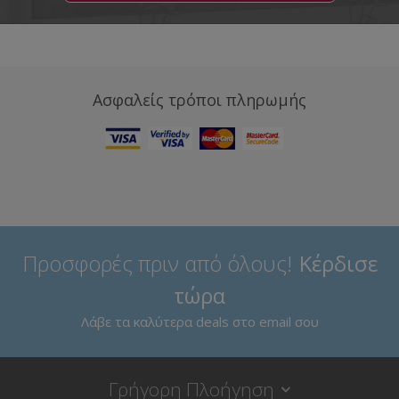
Ασφαλείς τρόποι πληρωμής
Προσφορές πριν από όλους!
Κέρδισε
τώρα
Λάβε τα καλύτερα deals στο email σου
Γρήγορη Πλοήγηση