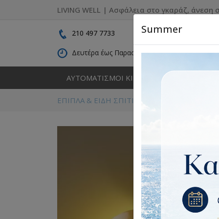
LIVING WELL | Ασφάλεια στο γκαράζ, άνεση σ
Summer
210 497 7733
Δευτέρα έως Παρασκευή: 09:00 - 16:30
ΑΥΤΟΜΑΤΙΣΜΟΙ ΚΙΝΗΣΗΣ
ΚΑΓΚΕΛΑ
ΕΠΙΠΛΑ & ΕΙΔΗ ΣΠΙΤΙΟΥ
Φωτισμός
Απλί