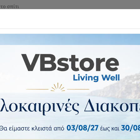
το σπίτι
 & ΡΟΛΑ ΑΣΦΑΛΕΙΑΣ
ΕΠΙΠΛΑ & ΕΙΔΗ ΣΠΙΤΙΟΥ
ΕΙΔ
κες
Απλίκα τοίχου Led Mimoza Megapap μεταλλική χρώμα χρυ
Απλίκα τοίχου Led Mimoza Me
25x16x25εκ.
Απλίκα τοίχου Led Mimoza Megapap μεταλ
4 έως 10 ημέρες
Κατασκευαστής:
Megapap
Κωδικός vbstore:
GP052-0177,1