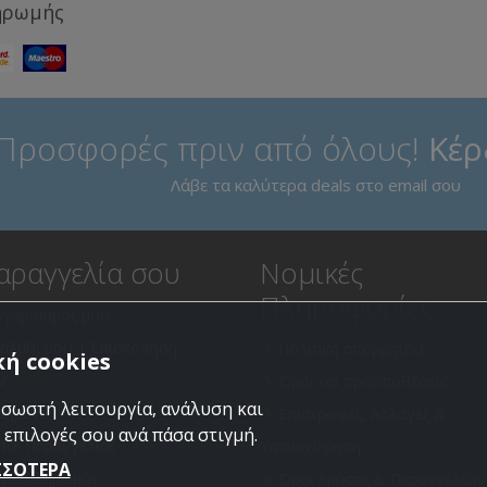
ηρωμής
Προσφορές πριν από όλους!
Κέρ
Λάβε τα καλύτερα deals στο email σου
αραγγελία σου
Νομικές
Πληροφορίες
ογαριασμός μου
καλάθι μου | Επισκόπηση
Πολιτική απορρήτου
ή cookies
ν
Όροι και προϋποθέσεις
 σωστή λειτουργία, ανάλυση και
πημένα
Επιστροφές, Αλλαγές &
 επιλογές σου ανά πάσα στιγμή.
ποι Παραγγελίας
Υπαναχώρηση
ΣΣΟΤΕΡΑ
ποι πληρωμής
Όροι Χρήσης & Παραγγελιών