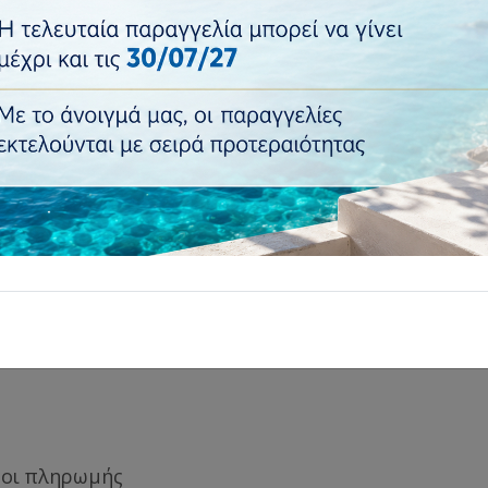
€44,90
€54,00
Τιμή:
Ποσότητα:
Προσθήκη
Επιστροφή σε..
: Απλίκες
οι πληρωμής