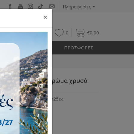
Πληροφορίες
×
0
0
€
0,00
Η ΕΞΩΤΕΡΙΚΟΥ ΧΩΡΟΥ
ΠΡΟΣΦΟΡΕΣ
σό 25x16x25εκ.
gapap μεταλλική χρώμα χρυσό
λική χρώμα χρυσό 25x16x25εκ.