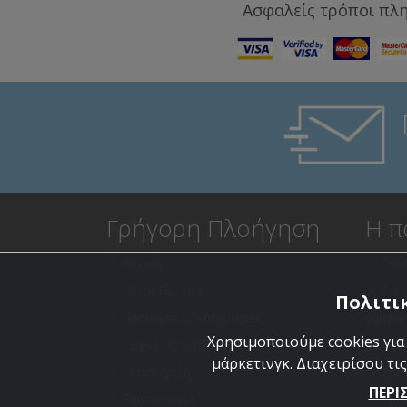
Ασφαλείς τρόποι πλ
Γρήγορη Πλοήγηση
Η π
Αρχική
Ο λ
Ποιοι Είμαστε
Το 
Πολιτικ
Προϊόντα & Κατηγορίες
αγορώ
Χρησιμοποιούμε cookies για
Συχνές Ερωτήσεις (FAQ)
Αγα
μάρκετινγκ. Διαχειρίσου τις
Υποστήριξη
Τρό
ΠΕΡΙ
Επικοινωνία
Τρό