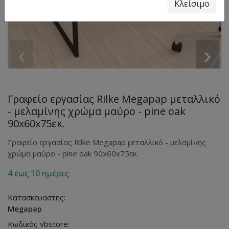
Κλείσιμο
‹
›
Γραφείο εργασίας Rilke Megapap μεταλλικό
- μελαμίνης χρώμα μαύρο - pine oak
90x60x75εκ.
Γραφείο εργασίας Rilke Megapap μεταλλικό - μελαμίνης
χρώμα μαύρο - pine oak 90x60x75εκ.
4 έως 10 ημέρες
Κατασκευαστής:
Megapap
Κωδικός vbstore: