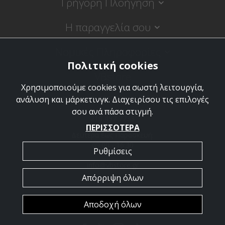
Γρήγορη Πλοήγηση
Η παραγγελία σου
Νομικές Πληροφορίες
Πολιτική cookies
VBstore
Χρησιμοποιούμε cookies για σωστή λειτουργία,
Κύπρου 9, 18120 Κορυδαλλός
ανάλυση και μάρκετινγκ. Διαχειρίσου τις επιλογές
σου ανά πάσα στιγμή.
210 497 7733
ΠΕΡΙΣΣΟΤΕΡΑ
Δευτέρα έως Παρασκευή:
09:00 - 16:30
Ρυθμίσεις
info@vbstore.gr
Απόρριψη όλων
Αποδοχή όλων
Copyright © 2026 VBstore. Powered by
PowerSite
.