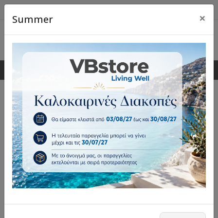
×
Summer
0
0