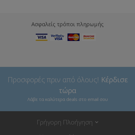
Ασφαλείς τρόποι πληρωμής
Προσφορές πριν από όλους!
Κέρδισε
τώρα
Λάβε τα καλύτερα deals στο email σου
Γρήγορη Πλοήγηση