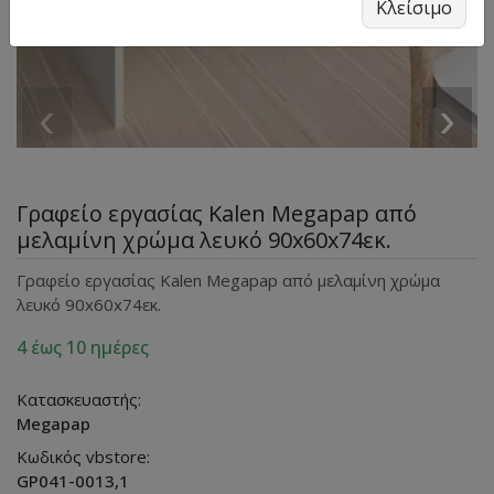
Κλείσιμο
‹
›
Γραφείο εργασίας Kalen Megapap από
μελαμίνη χρώμα λευκό 90x60x74εκ.
Γραφείο εργασίας Kalen Megapap από μελαμίνη χρώμα
λευκό 90x60x74εκ.
4 έως 10 ημέρες
Κατασκευαστής:
Megapap
Κωδικός vbstore:
GP041-0013,1