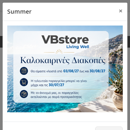
×
Summer
0
0