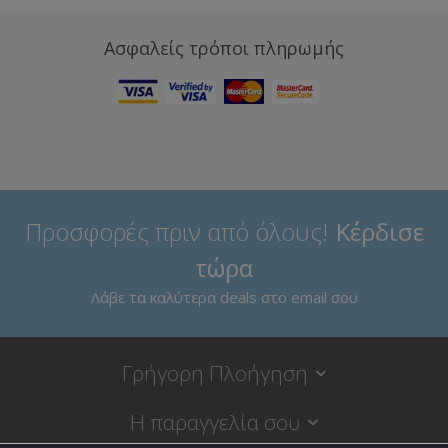
Ασφαλείς τρόποι πληρωμής
Προσφορές πριν από όλους!
Κέρδισε
τώρα
Λάβε τα καλύτερα deals στο email σου
Γρήγορη Πλοήγηση
Η παραγγελία σου