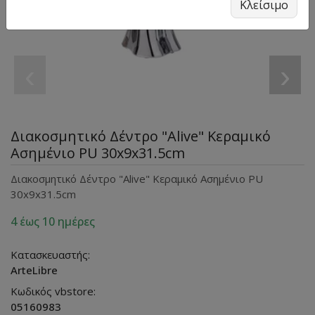
Κλείσιμο
‹
›
Διακοσμητικό Δέντρο "Alive" Κεραμικό
Ασημένιο PU 30x9x31.5cm
Διακοσμητικό Δέντρο "Alive" Κεραμικό Ασημένιο PU
30x9x31.5cm
4 έως 10 ημέρες
Κατασκευαστής:
ArteLibre
Κωδικός vbstore:
05160983