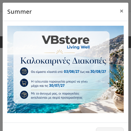
×
Summer
0
0