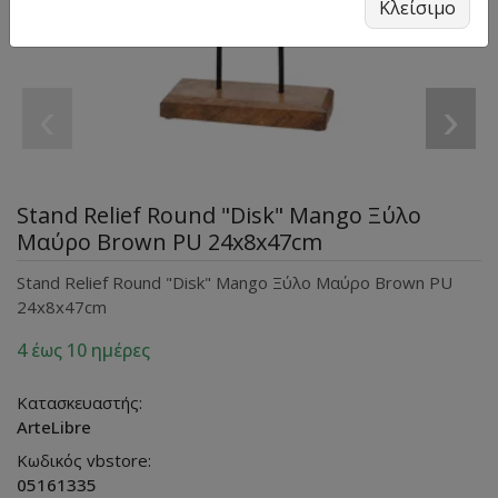
Κλείσιμο
‹
›
Stand Relief Round "Disk" Mango Ξύλο
Μαύρο Brown PU 24x8x47cm
Stand Relief Round "Disk" Mango Ξύλο Μαύρο Brown PU
24x8x47cm
4 έως 10 ημέρες
Κατασκευαστής:
ArteLibre
Κωδικός vbstore:
05161335