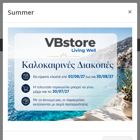
×
Summer
0
0