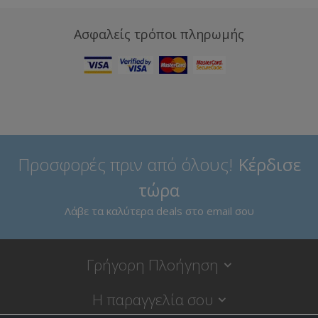
Ασφαλείς τρόποι πληρωμής
Προσφορές πριν από όλους!
Κέρδισε
τώρα
Λάβε τα καλύτερα deals στο email σου
Γρήγορη Πλοήγηση
Η παραγγελία σου