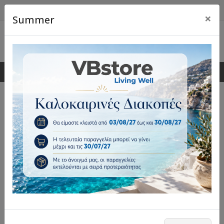
×
Summer
0
0