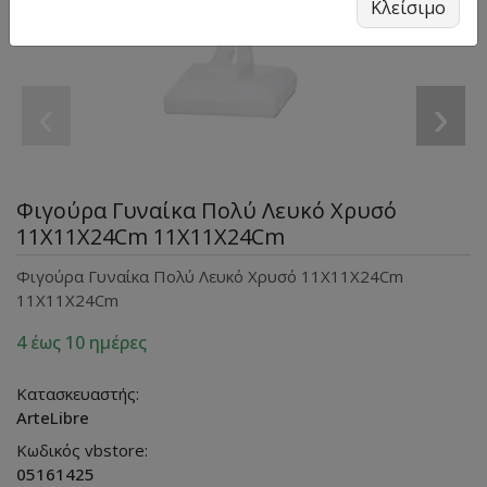
Κλείσιμο
‹
›
Φιγούρα Γυναίκα Πολύ Λευκό Χρυσό
11X11X24Cm 11X11X24Cm
Φιγούρα Γυναίκα Πολύ Λευκό Χρυσό 11X11X24Cm
11X11X24Cm
4 έως 10 ημέρες
Κατασκευαστής:
ArteLibre
Κωδικός vbstore:
05161425