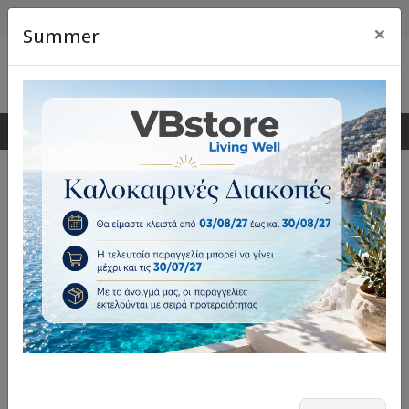
×
Summer
0
0