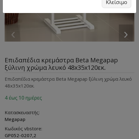
Κλείσιμο
‹
›
Επιδαπέδια κρεμάστρα Beta Megapap
ξύλινη χρώμα λευκό 48x35x120εκ.
Επιδαπέδια κρεμάστρα Beta Megapap ξύλινη χρώμα λευκό
48x35x120εκ.
4 έως 10 ημέρες
Κατασκευαστής:
Megapap
Κωδικός vbstore:
GP052-0207,2