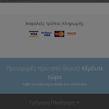
Ασφαλείς τρόποι πληρωμής
Προσφορές πριν από όλους!
Κέρδισε
τώρα
Λάβε τα καλύτερα deals στο email σου
Γρήγορη Πλοήγηση