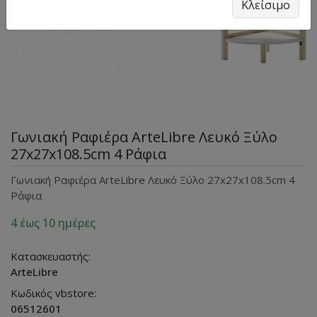
Κλείσιμο
Γωνιακή Ραφιέρα ArteLibre Λευκό Ξύλο
27x27x108.5cm 4 Ράφια
Γωνιακή Ραφιέρα ArteLibre Λευκό Ξύλο 27x27x108.5cm 4
Ράφια
4 έως 10 ημέρες
Κατασκευαστής:
ArteLibre
Κωδικός vbstore:
06512601