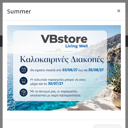
×
Summer
0
0