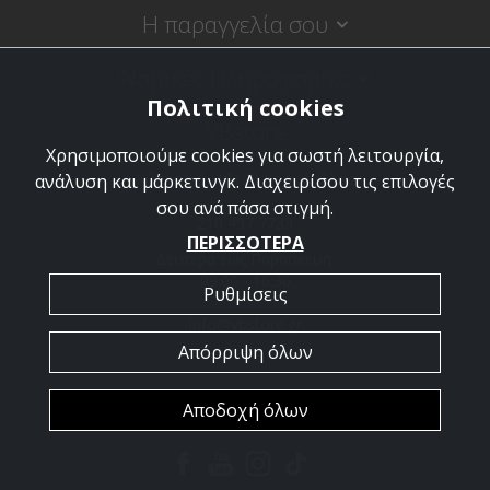
Η παραγγελία σου
Νομικές Πληροφορίες
Πολιτική cookies
VBstore
Χρησιμοποιούμε cookies για σωστή λειτουργία,
Κύπρου 9, 18120 Κορυδαλλός
ανάλυση και μάρκετινγκ. Διαχειρίσου τις επιλογές
σου ανά πάσα στιγμή.
210 497 7733
ΠΕΡΙΣΣΟΤΕΡΑ
Δευτέρα έως Παρασκευή:
09:00 - 16:30
Ρυθμίσεις
info@vbstore.gr
Απόρριψη όλων
Αποδοχή όλων
Copyright © 2026 VBstore. Powered by
PowerSite
.