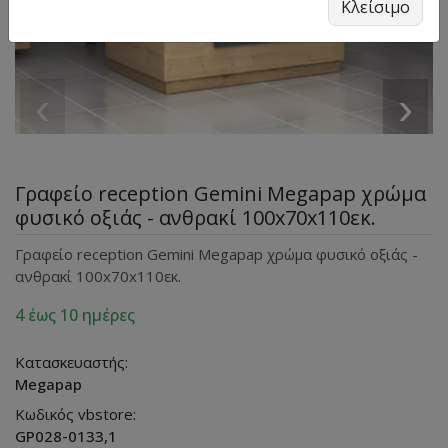
Κλείσιμο
‹
›
Γραφείο reception Gemini Megapap χρώμα
φυσικό οξιάς - ανθρακί 100x70x110εκ.
Γραφείο reception Gemini Megapap χρώμα φυσικό οξιάς -
ανθρακί 100x70x110εκ.
4 έως 10 ημέρες
Κατασκευαστής:
Megapap
Κωδικός vbstore:
GP028-0133,1