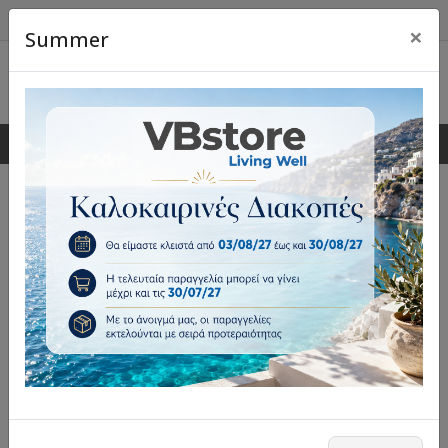
×
Summer
0
0