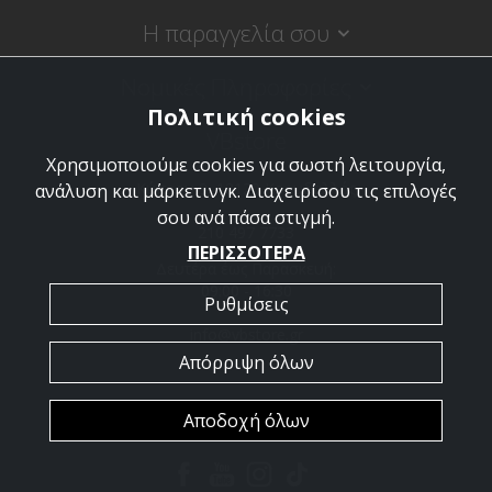
Η παραγγελία σου
Νομικές Πληροφορίες
Πολιτική cookies
VBstore
Χρησιμοποιούμε cookies για σωστή λειτουργία,
Κύπρου 9, 18120 Κορυδαλλός
ανάλυση και μάρκετινγκ. Διαχειρίσου τις επιλογές
σου ανά πάσα στιγμή.
210 497 7733
ΠΕΡΙΣΣΟΤΕΡΑ
Δευτέρα έως Παρασκευή:
09:00 - 16:30
Ρυθμίσεις
info@vbstore.gr
Απόρριψη όλων
Αποδοχή όλων
Copyright © 2026 VBstore. Powered by
PowerSite
.