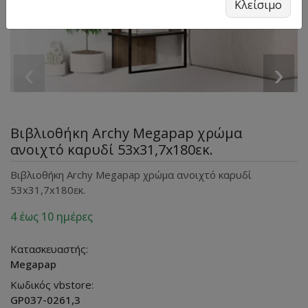
Κλείσιμο
‹
›
Βιβλιοθήκη Archy Megapap χρώμα
ανοιχτό καρυδί 53x31,7x180εκ.
Βιβλιοθήκη Archy Megapap χρώμα ανοιχτό καρυδί
53x31,7x180εκ.
4 έως 10 ημέρες
Κατασκευαστής:
Megapap
Κωδικός vbstore:
GP037-0261,3