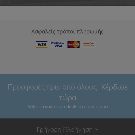
Ασφαλείς τρόποι πληρωμής
Προσφορές πριν από όλους!
Κέρδισε
τώρα
Λάβε τα καλύτερα deals στο email σου
Γρήγορη Πλοήγηση