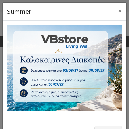
×
Summer
0
0