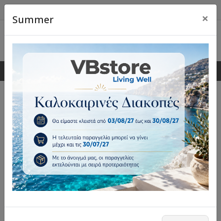
×
Summer
0
0