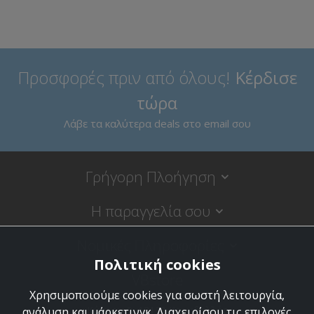
Προσφορές πριν από όλους!
Κέρδισε
τώρα
Λάβε τα καλύτερα deals στο email σου
Γρήγορη Πλοήγηση
Η παραγγελία σου
Νομικές Πληροφορίες
Πολιτική cookies
VBstore
Χρησιμοποιούμε cookies για σωστή λειτουργία,
Κύπρου 9, 18120 Κορυδαλλός
ανάλυση και μάρκετινγκ. Διαχειρίσου τις επιλογές