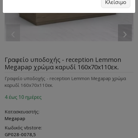
Κλείσιμο
‹
›
Γραφείο υποδοχής - reception Lemmon
Megapap χρώμα καρυδί 160x70x110εκ.
Γραφείο υποδοχής - reception Lemmon Megapap χρώμα
καρυδί 160x70x110εκ.
4 έως 10 ημέρες
Κατασκευαστής:
Megapap
Κωδικός vbstore:
GP028-0078,5