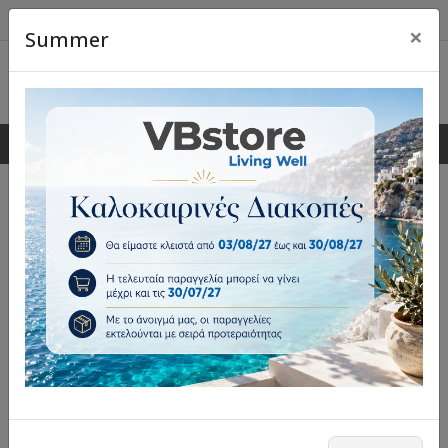
×
Summer
0
0