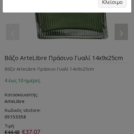
Κλείσιμο
‹
›
Βάζο ArteLibre Πράσινο Γυαλί 14x9x25cm
Βάζο ArteLibre Πράσινο Γυαλί 14x9x25cm
4 έως 10 ημέρες
Κατασκευαστής:
ArteLibre
Κωδικός vbstore:
05153358
Τιμή:
€37,07
€44,48