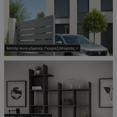
Μοτέρ Ανοιγόμενης Γκαραζόπορτας >