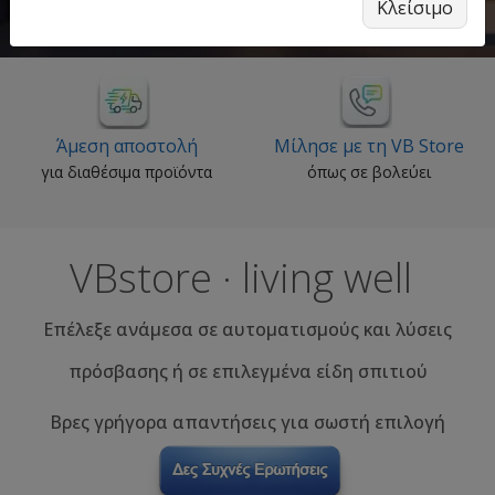
Κλείσιμο
Μίλησε με τη VB Store
Προσφορές
όπως σε βολεύει
δες όλες τις προσφορές
VBstore · living well
Επέλεξε ανάμεσα σε αυτοματισμούς και λύσεις
πρόσβασης ή σε επιλεγμένα είδη σπιτιού
Βρες γρήγορα απαντήσεις για σωστή επιλογή