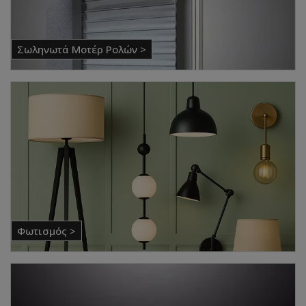
Σωληνωτά Μοτέρ Ρολών >
Φωτισμός >