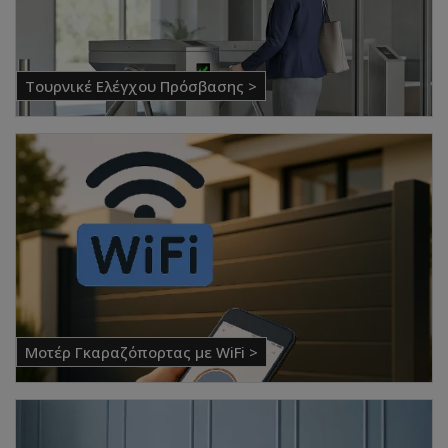
Τουρνικέ Ελέγχου Πρόσβασης >
Μοτέρ Γκαραζόπορτας με WiFi >