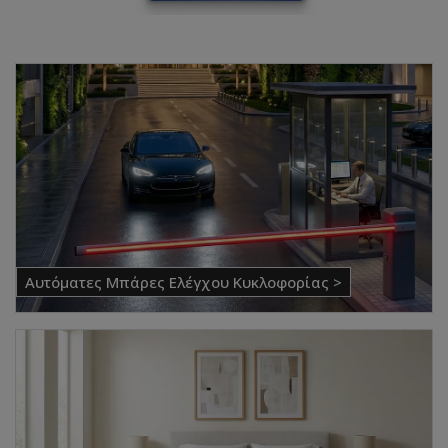
Αυτόματες Μπάρες Ελέγχου Κυκλοφορίας >