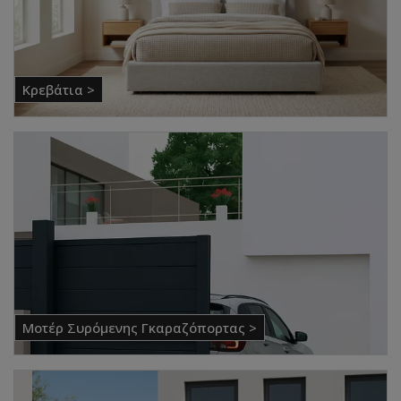
Κρεβάτια >
Μοτέρ Συρόμενης Γκαραζόπορτας >