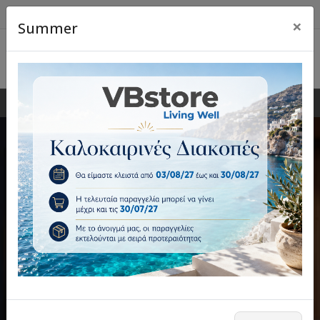
×
Summer
0
0
Αυτοματισμοί & Πρόσβαση
Μοτέρ γκαραζόπορτας, μπάρες, πλακέτες,
τηλεχειριστήρια και λύσεις ελέγχου πρόσβασης.