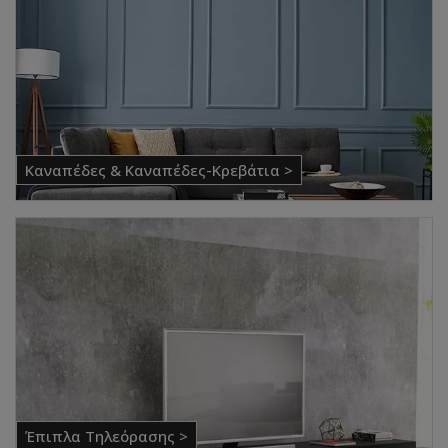
Καναπέδες & Καναπέδες-Κρεβάτια >
Έπιπλα Τηλεόρασης >