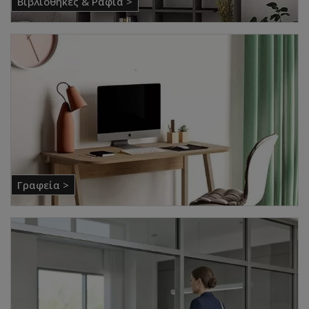
Βιβλιοθήκες & Ράφια >
Γραφεία >