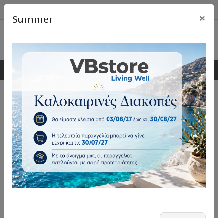
×
Summer
0
0