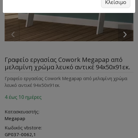
Κλείσιμο
‹
›
Γραφείο εργασίας Cowork Megapap από
μελαμίνη χρώμα λευκό αντικέ 94x50x91εκ.
Γραφείο εργασίας Cowork Megapap από μελαμίνη χρώμα
λευκό αντικέ 94x50x91εκ.
4 έως 10 ημέρες
Κατασκευαστής:
Megapap
Κωδικός vbstore:
GP037-0062,1