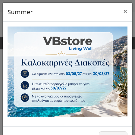
×
Summer
0
0