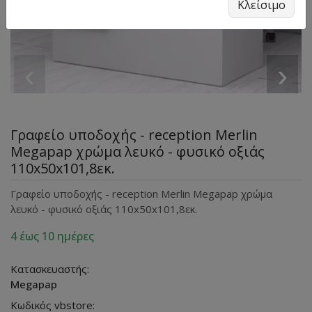
Κλείσιμο
‹
›
Γραφείο υποδοχής - reception Merlin
Megapap χρώμα λευκό - φυσικό οξιάς
110x50x101,8εκ.
Γραφείο υποδοχής - reception Merlin Megapap χρώμα
λευκό - φυσικό οξιάς 110x50x101,8εκ.
4 έως 10 ημέρες
Κατασκευαστής:
Megapap
Κωδικός vbstore: