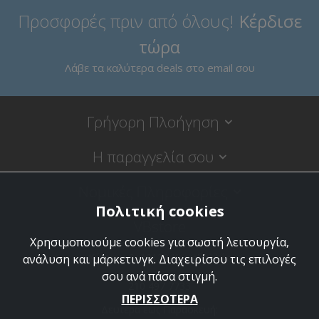
Προσφορές πριν από όλους!
Κέρδισε
τώρα
Λάβε τα καλύτερα deals στο email σου
Γρήγορη Πλοήγηση
Η παραγγελία σου
Νομικές Πληροφορίες
Πολιτική cookies
VBstore
Χρησιμοποιούμε cookies για σωστή λειτουργία,
Κύπρου 9, 18120 Κορυδαλλός
ανάλυση και μάρκετινγκ. Διαχειρίσου τις επιλογές
σου ανά πάσα στιγμή.
210 497 7733
ΠΕΡΙΣΣΟΤΕΡΑ
Δευτέρα έως Παρασκευή: