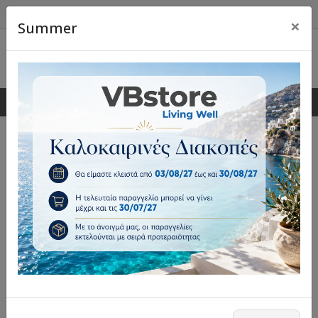
×
Summer
0
0