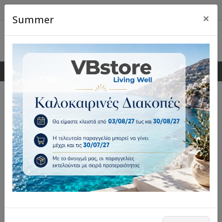
×
Summer
0
0