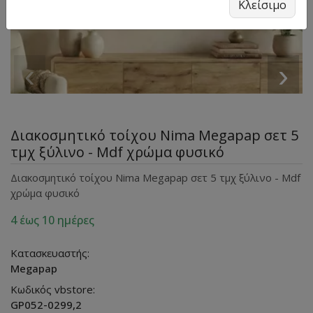
Κλείσιμο
‹
›
Διακοσμητικό τοίχου Nima Megapap σετ 5
τμχ ξύλινο - Mdf χρώμα φυσικό
Διακοσμητικό τοίχου Nima Megapap σετ 5 τμχ ξύλινο - Mdf
χρώμα φυσικό
4 έως 10 ημέρες
Κατασκευαστής:
Megapap
Κωδικός vbstore:
GP052-0299,2