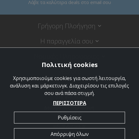
Λάβε τα καλύτερα deals στο email σου
Γρήγορη Πλοήγηση
Η παραγγελία σου
Νομικές Πληροφορίες
Πολιτική cookies
VBstore
Χρησιμοποιούμε cookies για σωστή λειτουργία,
Κύπρου 9, 18120 Κορυδαλλός
ανάλυση και μάρκετινγκ. Διαχειρίσου τις επιλογές
σου ανά πάσα στιγμή.
210 497 7733
ΠΕΡΙΣΣΟΤΕΡΑ
Δευτέρα έως Παρασκευή:
09:00 - 16:30
Ρυθμίσεις
info@vbstore.gr
Απόρριψη όλων