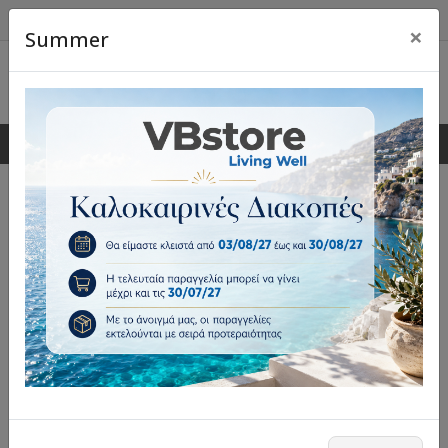
×
Summer
0
0