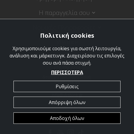
Η παραγγελία σου
Νομικές Πληροφορίες
Πολιτική cookies
VBstore
Χρησιμοποιούμε cookies για σωστή λειτουργία,
Κύπρου 9, 18120 Κορυδαλλός
ανάλυση και μάρκετινγκ. Διαχειρίσου τις επιλογές
σου ανά πάσα στιγμή.
210 497 7733
ΠΕΡΙΣΣΟΤΕΡΑ
Δευτέρα έως Παρασκευή:
09:00 - 16:30
Ρυθμίσεις
info@vbstore.gr
Απόρριψη όλων
Αποδοχή όλων
Copyright © 2026 VBstore. Powered by
PowerSite
.