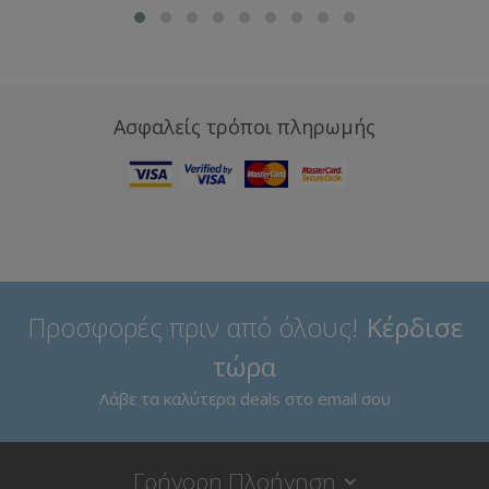
Ασφαλείς τρόποι πληρωμής
Προσφορές πριν από όλους!
Κέρδισε
τώρα
Λάβε τα καλύτερα deals στο email σου
Γρήγορη Πλοήγηση