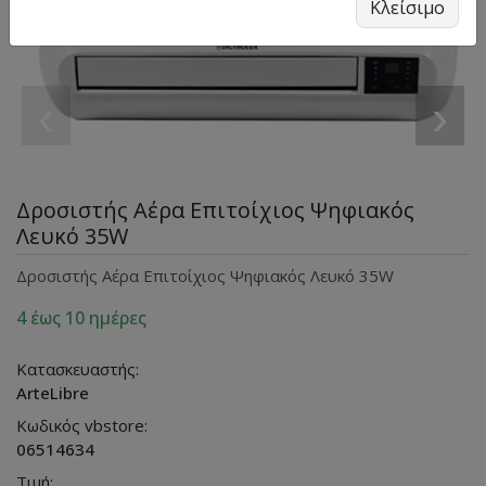
Κλείσιμο
‹
›
Δροσιστής Αέρα Eπιτοίχιος Ψηφιακός
Λευκό 35W
Δροσιστής Αέρα Eπιτοίχιος Ψηφιακός Λευκό 35W
4 έως 10 ημέρες
Κατασκευαστής:
ArteLibre
Κωδικός vbstore:
06514634
Τιμή: