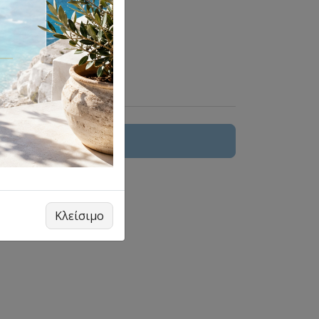
7
 στο καλάθι
υ
Κλείσιμο