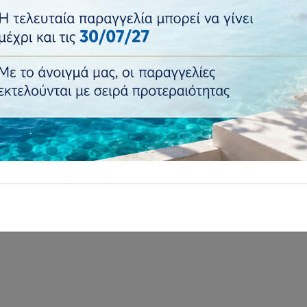
Κατασκευαστής:
ArteLibre
Κωδικός vbstore:
14990260
€224,4
€269,36
Τιμή:
Ποσότητα:
Προσθήκη
Επιστροφή σε..
: Σετ τραπεζαρίες κήπο