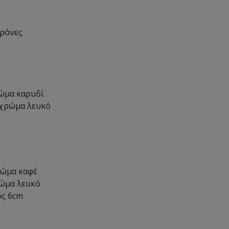
θρόνες
ρώμα καρυδί
 χρώμα λευκό
ρώμα καφέ
ρώμα λευκό
ος 6cm