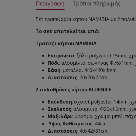
Περιγραφή
Τρόποι πληρωμής
Σετ τραπεζαρία κήπου NAMIBIA με 2 πολυ
Το σετ αποτελείται από:
Τραπέζι κήπου NAMIBIA
Επιφάνεια
: ξύλο polywood 15mm, χ
Πόδι
: αλουμίνιο, σωλήνας Φ76x1mm,
Βάση
: μέταλλο, 440x440x4mm
Διαστάσεις
: 70x70x72cm
2 πολυθρόνες κήπου BLUENILE
Επένδυση
: σχοινί polyester 14mm, χ
Σκελετός
: αλουμίνιο, Φ25x1.5mm, χ
Μαξιλάρι
: ύφασμα, χρώμα μπεζ, πάχ
Ύψος Καθίσματος
: 44cm
Διαστάσεις
: 49x42x81cm