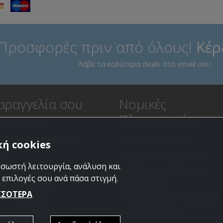
Προσφορές πριν από όλους!
Κέρ
Λάβε τα καλύτερα deals στο email σου
αραγγελία σου
Νομικές
Πληροφορίες
ογαριασμός μου
καλάθι μου | Επισκόπηση
Πολιτική απορρήτου
ή cookies
ν
Όροι και προϋποθέσεις
 σωστή λειτουργία, ανάλυση και
πημένα
Επιστροφές, Αλλαγές &
 επιλογές σου ανά πάσα στιγμή.
ποι Παραγγελίας
Υπαναχώρηση
ΣΣΟΤΕΡΑ
ποι πληρωμής
Όροι Χρήσης & Παραγγελιών
στολές & Παράδοση
Πολιτική cookies