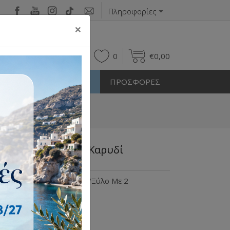
Πληροφορίες
×
0
0
€
0,00
Η ΕΞΩΤΕΡΙΚΟΥ ΧΩΡΟΥ
ΠΡΟΣΦΟΡΕΣ
re NAMIBIA Λευκό/Καρυδί
ες 14990260
 Λευκό/Καρυδί Αλουμίνιο/Ξύλο Με 2