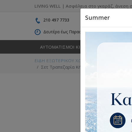
LIVING WELL | Ασφάλεια στο γκαράζ, άνεση σ
Summer
210 497 7733
Δευτέρα έως Παρασκευή: 09:00 - 16:30
ΑΥΤΟΜΑΤΙΣΜΟΙ ΚΙΝΗΣΗΣ
ΚΑΓΚΕΛΑ
ΕΙΔΗ ΕΞΩΤΕΡΙΚΟΥ ΧΩΡΟΥ
Έπιπλα κήπου
Σετ Τραπεζαρία Κήπου ArteLibre NAMIBIA