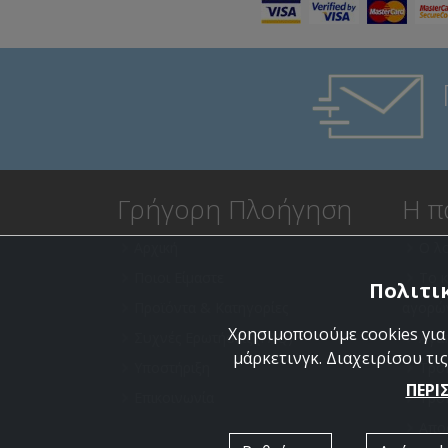
Γρήγορη Πλοήγηση
Η π
Αρχική
Ο λ
Ποιοι Είμαστε
Το 
Πολιτικ
Προϊόντα & Κατηγορίες
αγορώ
Χρησιμοποιούμε cookies για
Συχνές Ερωτήσεις (FAQ)
Αγα
μάρκετινγκ. Διαχειρίσου τις
Υποστήριξη
Τρό
ΠΕΡΙ
Επικοινωνία
Τρό
Απο