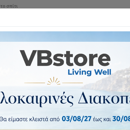
το σπίτι
 & ΡΟΛΑ ΑΣΦΑΛΕΙΑΣ
ΕΠΙΠΛΑ & ΕΙΔΗ ΣΠΙΤΙΟΥ
ΕΙΔ
Σετ τραπεζαρίες κήπου
 Λευκό/Καρυδί Αλουμίνιο/Ξύλο Με 2 Πολυθρόνες 14990260
Σετ Τραπεζαρία Κήπου ArteLib
Αλουμίνιο/Ξύλο Με 2 Πολυθρόν
Σετ Τραπεζαρία Κήπου ArteLibre NAMIBIA
Πολυθρόνες 14990260
4 έως 10 ημέρες