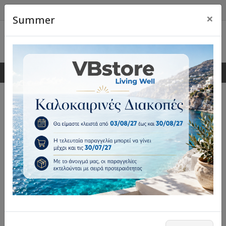
×
Summer
0
0