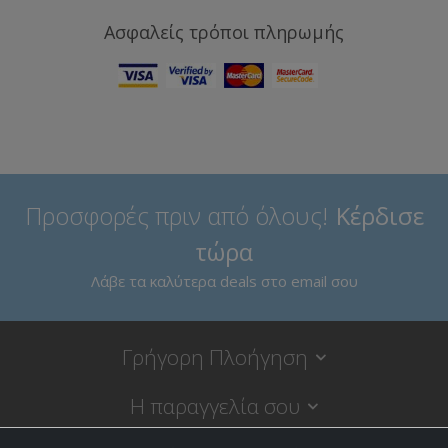
Ασφαλείς τρόποι πληρωμής
Προσφορές πριν από όλους!
Κέρδισε
τώρα
Λάβε τα καλύτερα deals στο email σου
Γρήγορη Πλοήγηση
Η παραγγελία σου