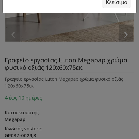
Κλείσιμο
‹
›
Γραφείο εργασίας Luton Megapap χρώμα
φυσικό οξιάς 120x60x75εκ.
Γραφείο εργασίας Luton Megapap χρώμα φυσικό οξιάς
120x60x75εκ.
4 έως 10 ημέρες
Κατασκευαστής:
Megapap
Κωδικός vbstore:
GP037-0029,3