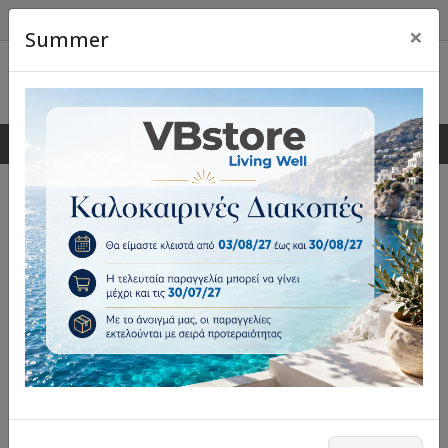
×
Summer
0
0