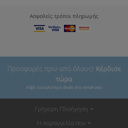
Ασφαλείς τρόποι πληρωμής
Προσφορές πριν από όλους!
Κέρδισε
τώρα
Λάβε τα καλύτερα deals στο email σου
Γρήγορη Πλοήγηση
Η παραγγελία σου