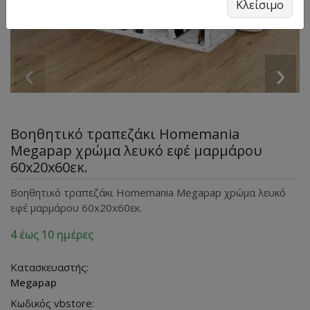
Κλείσιμο
‹
›
Βοηθητικό τραπεζάκι Homemania
Megapap χρώμα λευκό εφέ μαρμάρου
60x20x60εκ.
Βοηθητικό τραπεζάκι Homemania Megapap χρώμα λευκό
εφέ μαρμάρου 60x20x60εκ.
4 έως 10 ημέρες
Κατασκευαστής:
Megapap
Κωδικός vbstore: