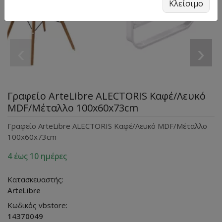
Κλείσιμο
‹
›
Γραφείο ArteLibre ALECTORIS Καφέ/Λευκό
MDF/Μέταλλο 100x60x73cm
Γραφείο ArteLibre ALECTORIS Καφέ/Λευκό MDF/Μέταλλο
100x60x73cm
4 έως 10 ημέρες
Κατασκευαστής:
ArteLibre
Κωδικός vbstore:
14370049