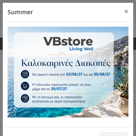
×
Summer
0
0