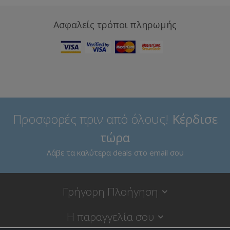
Ασφαλείς τρόποι πληρωμής
Προσφορές πριν από όλους!
Κέρδισε
τώρα
Λάβε τα καλύτερα deals στο email σου
Γρήγορη Πλοήγηση
Η παραγγελία σου