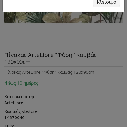
Κλείσιμο
Πίνακας ArteLibre "Φύση" Καμβάς
120x90cm
Πίνακας ArteLibre "Φύση" Καμβάς 120x90cm
4 έως 10 ημέρες
Κατασκευαστής:
ArteLibre
Κωδικός vbstore:
14670040
Τιμή: