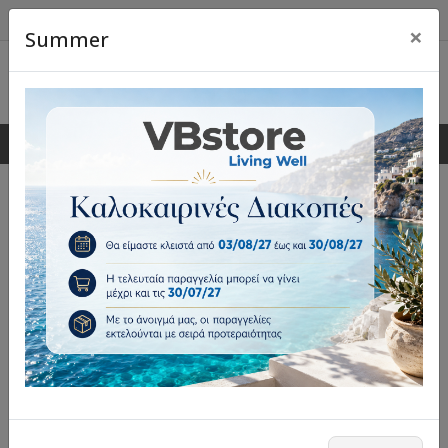
×
Summer
0
0