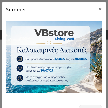
×
Summer
0
0