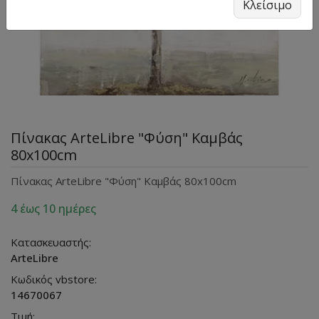
Κλείσιμο
Πίνακας ArteLibre "Φύση" Καμβάς
80x100cm
Πίνακας ArteLibre "Φύση" Καμβάς 80x100cm
4 έως 10 ημέρες
Κατασκευαστής:
ArteLibre
Κωδικός vbstore:
14670067
Τιμή: