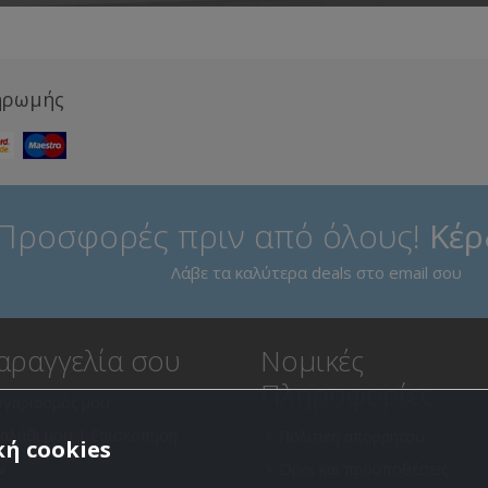
ηρωμής
Προσφορές πριν από όλους!
Κέρ
Λάβε τα καλύτερα deals στο email σου
αραγγελία σου
Νομικές
Πληροφορίες
ογαριασμός μου
καλάθι μου | Επισκόπηση
Πολιτική απορρήτου
ή cookies
ν
Όροι και προϋποθέσεις