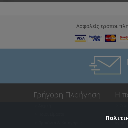
Ασφαλείς τρόποι πλ
Γρήγορη Πλοήγηση
Η π
Αρχική
Ο λ
Ποιοι Είμαστε
Το 
Πολιτικ
Προϊόντα & Κατηγορίες
αγορώ