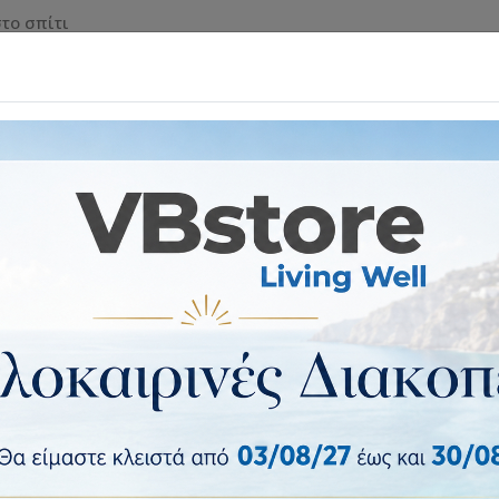
το σπίτι
 & ΡΟΛΑ ΑΣΦΑΛΕΙΑΣ
ΕΠΙΠΛΑ & ΕΙΔΗ ΣΠΙΤΙΟΥ
ΕΙΔ
κόσμηση τοίχου
Διακοσμητικό Τοίχου ArteLibre Κύκλοι Μέτα
Διακοσμητικό Τοίχου ArteLibre
Διακοσμητικό Τοίχου ArteLibre Κύκλοι Μέ
4 έως 10 ημέρες
Κατασκευαστής:
ArteLibre
Κωδικός vbstore:
14710010