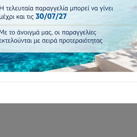
€57,61
€69,13
Τιμή:
Ποσότητα:
Προσθήκη
Επιστροφή σε..
: Διακόσμηση τοίχου