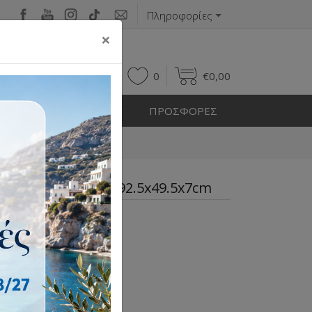
Πληροφορίες
×
0
0
€
0,00
Η ΕΞΩΤΕΡΙΚΟΥ ΧΩΡΟΥ
ΠΡΟΣΦΟΡΕΣ
λλο 92.5x49.5x7cm
 Κύκλοι Μέταλλο 92.5x49.5x7cm
ταλλο 92.5x49.5x7cm