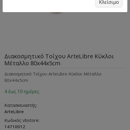
Κλείσιμο
Διακοσμητικό Τοίχου ArteLibre Κύκλοι
Μέταλλο 80x44x5cm
Διακοσμητικό Τοίχου ArteLibre Κύκλοι Μέταλλο
80x44x5cm
4 έως 10 ημέρες
Κατασκευαστής:
ArteLibre
Κωδικός vbstore:
14710012