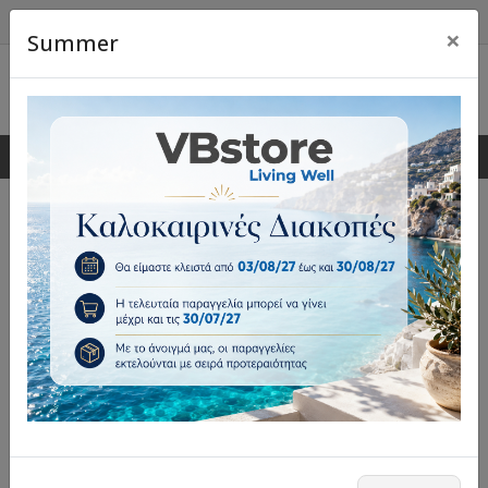
×
Summer
0
0