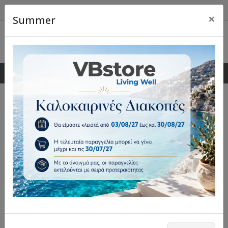
×
Summer
0
0