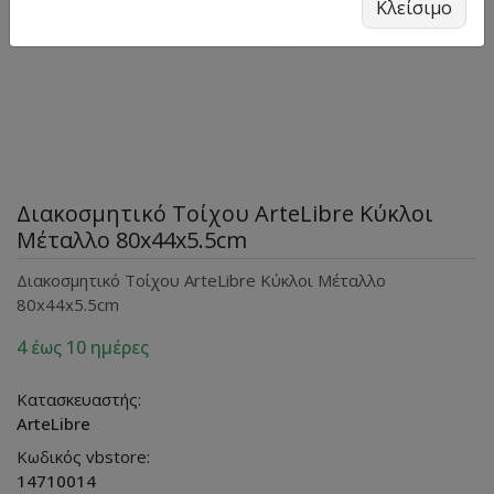
Κλείσιμο
Διακοσμητικό Τοίχου ArteLibre Κύκλοι
Μέταλλο 80x44x5.5cm
Διακοσμητικό Τοίχου ArteLibre Κύκλοι Μέταλλο
80x44x5.5cm
4 έως 10 ημέρες
Κατασκευαστής:
ArteLibre
Κωδικός vbstore:
14710014