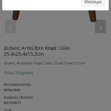
Κλείσιμο
‹
›
Δίσκος ArteLibre Καφέ Ξύλο
25.4x25.4x15.2cm
Δίσκος ArteLibre Καφέ Ξύλο 25.4x25.4x15.2cm
4 έως 10 ημέρες
Κατασκευαστής:
ArteLibre
Κωδικός vbstore:
05150071
Τιμή: