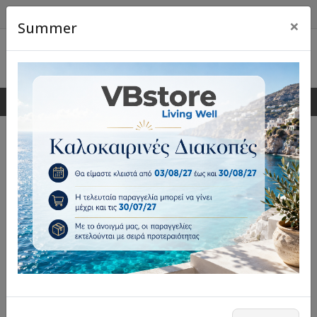
×
Summer
0
0