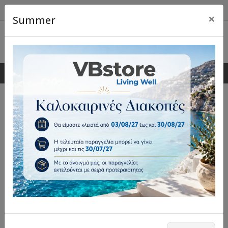
×
Summer
0
0