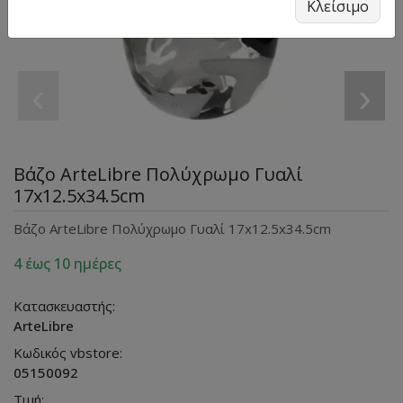
Κλείσιμο
‹
›
Βάζο ArteLibre Πολύχρωμο Γυαλί
17x12.5x34.5cm
Βάζο ArteLibre Πολύχρωμο Γυαλί 17x12.5x34.5cm
4 έως 10 ημέρες
Κατασκευαστής:
ArteLibre
Κωδικός vbstore:
05150092
Τιμή: