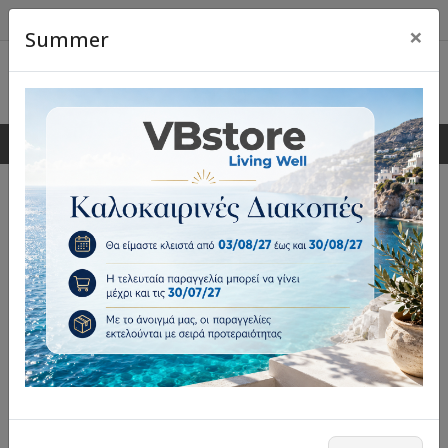
×
Summer
0
0