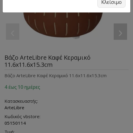
Κλείσιμο
‹
›
Βάζο ArteLibre Καφέ Κεραμικό
11.6x11.6x15.3cm
Βάζο ArteLibre Καφέ Κεραμικό 11.6x11.6x15.3cm
4 έως 10 ημέρες
Κατασκευαστής:
ArteLibre
Κωδικός vbstore:
05150114
Τιμή: