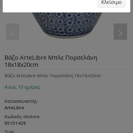
Κλείσιμο
‹
›
Βάζο ArteLibre Μπλε Πορσελάνη
18x18x20cm
Βάζο ArteLibre Μπλε Πορσελάνη 18x18x20cm
4 έως 10 ημέρες
Κατασκευαστής:
ArteLibre
Κωδικός vbstore:
05151429
Τιμή: