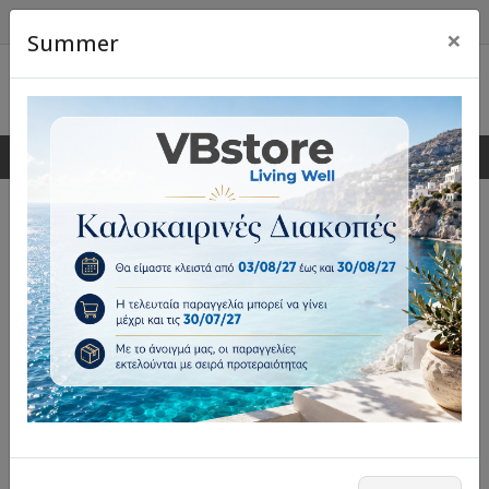
×
Summer
0
0