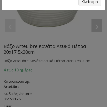
Κλείσιμο
‹
›
Βάζο ArteLibre Κανάτα Λευκό Πέτρα
20x17.5x20cm
Βάζο ArteLibre Κανάτα Λευκό Πέτρα 20x17.5x20cm
4 έως 10 ημέρες
Κατασκευαστής:
ArteLibre
Κωδικός vbstore:
05152126
Τιμή: