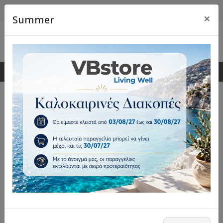
×
Summer
0
0