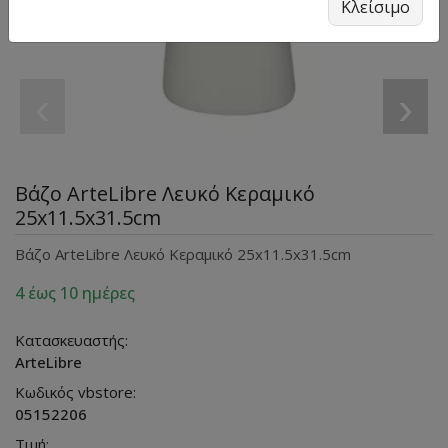
Κλείσιμο
‹
›
Βάζο ArteLibre Λευκό Κεραμικό
25x11.5x31.5cm
Βάζο ArteLibre Λευκό Κεραμικό 25x11.5x31.5cm
4 έως 10 ημέρες
Κατασκευαστής:
ArteLibre
Κωδικός vbstore:
05152206
Τιμή: