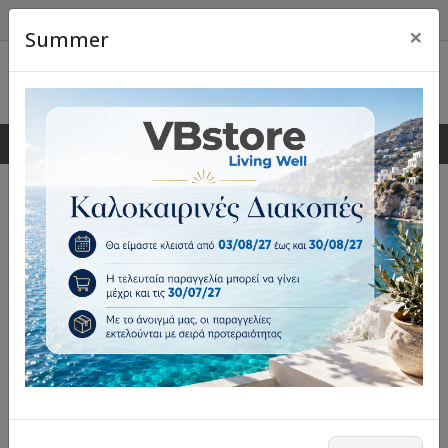
×
Summer
0
0