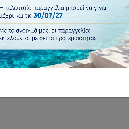
€35,57
€42,68
Τιμή:
Ποσότητα:
Προσθήκη
Επιστροφή σε..
: Διακοσμητικά βάζα & 