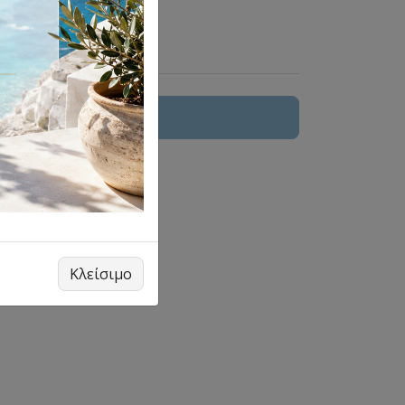
 στο καλάθι
μπωλ
Κλείσιμο