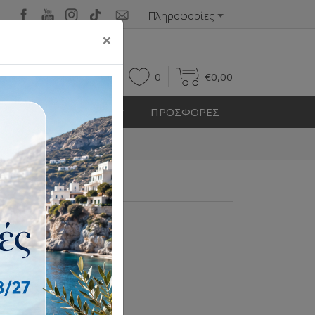
Πληροφορίες
×
0
0
€
0,00
Η ΕΞΩΤΕΡΙΚΟΥ ΧΩΡΟΥ
ΠΡΟΣΦΟΡΕΣ
17x26cm
 17x17x26cm
cm