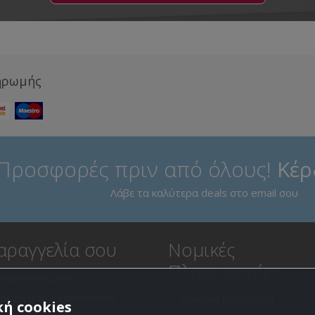
ηρωμής
Προσφορές πριν από όλους!
Κέρ
Λάβε τα καλύτερα deals στο email σου
αραγγελία σου
Νομικές
Πληροφορίες
ογαριασμός μου
καλάθι μου | Επισκόπηση
Πολιτική απορρήτου
ή cookies