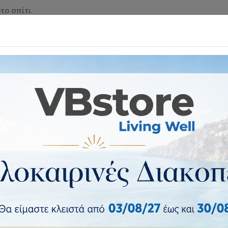
το σπίτι
 & ΡΟΛΑ ΑΣΦΑΛΕΙΑΣ
ΕΠΙΠΛΑ & ΕΙΔΗ ΣΠΙΤΙΟΥ
ΕΙΔ
κοσμητικά βάζα & μπωλ
Βάζο ArteLibre Λευκό Κεραμικό 17x
Βάζο ArteLibre Λευκό Κεραμικό
Βάζο ArteLibre Λευκό Κεραμικό 17x17x26
4 έως 10 ημέρες
Κατασκευαστής:
ArteLibre
Κωδικός vbstore:
05152208