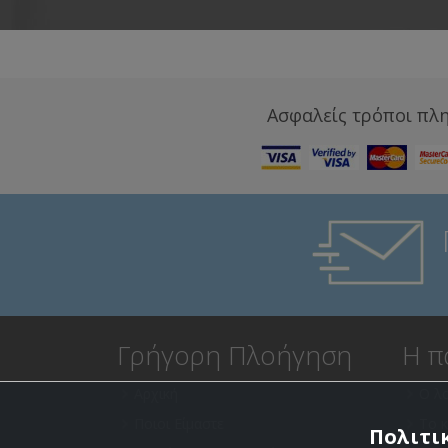
Ασφαλείς τρόποι πλ
Γρήγορη Πλοήγηση
Η π
Αρχική
Ο λ
Ποιοι Είμαστε
Το 
Πολιτικ