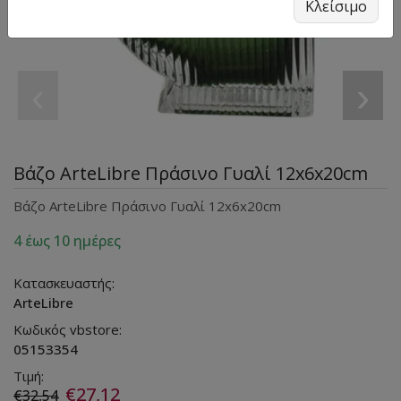
Κλείσιμο
‹
›
Βάζο ArteLibre Πράσινο Γυαλί 12x6x20cm
Βάζο ArteLibre Πράσινο Γυαλί 12x6x20cm
4 έως 10 ημέρες
Κατασκευαστής:
ArteLibre
Κωδικός vbstore:
05153354
Τιμή:
€27,12
€32,54