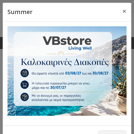
×
Summer
0
0