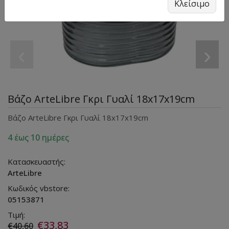
Κλείσιμο
‹
›
Βάζο ArteLibre Γκρι Γυαλί 18x17x19cm
Βάζο ArteLibre Γκρι Γυαλί 18x17x19cm
4 έως 10 ημέρες
Κατασκευαστής:
ArteLibre
Κωδικός vbstore:
05153871
Τιμή:
€33,83
€40,60